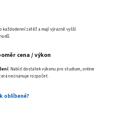
ro každodenní zátěž a mají výrazně vyšší
chodů.
poměr cena / výkon
šení
. Nabízí dostatek výkonu pro studium, online
která nezruinuje rozpočet.
k oblíbené?