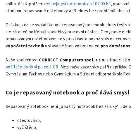
volba. Ať už potřebuješ
nejlepší notebook do 10 000 Kč
, pracovní
studium, repasované notebooky a PC dnes bez problémů obstojí i
Otázku, zda se vyplatí koupit repasovaný notebook, dnes řeší stude
ale zároveň potřebují spolehlivý pracovní nástroj. Ceny nové elek
repasovaným notebookem se v praxi často pozná spíš na cenovce
výpočetní technika
stává běžnou volbou nejen
pro domácnos
Naše společnost
CORRECT Computers spol. s r.o.
s tradicí již
počítače do škol po celé ČR
. Mezi naše zákazníky patří napříkla
Gymnázium Tachov nebo Gymnázium a Střední odborná škola Rok
Co je repasovaný notebook a proč dává smysl
Repasovaný notebook není „použitý notebook bez záruky“. Jde o 
otestováno,
vyčištěno,