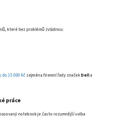
elů, které bez problémů zvládnou:
 do 15 000 Kč
zejména firemní řady značek
Dell
a
ké práce
epasovaný notebook je často rozumnější volba