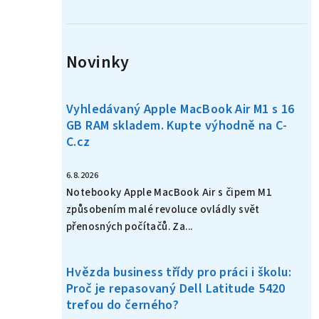
n
í
Novinky
p
a
Vyhledávaný Apple MacBook Air M1 s 16
n
GB RAM skladem. Kupte výhodně na C-
C.cz
e
l
6.8.2026
Notebooky Apple MacBook Air s čipem M1
způsobením malé revoluce ovládly svět
přenosných počítačů. Za...
Hvězda business třídy pro práci i školu:
Proč je repasovaný Dell Latitude 5420
trefou do černého?