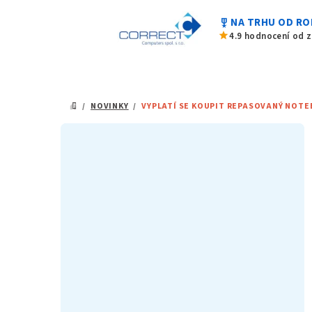
Přejít
military_tech
NA TRHU OD RO
na
star
4.9 hodnocení od 
obsah
/
NOVINKY
/
VYPLATÍ SE KOUPIT REPASOVANÝ NOTE
DOMŮ
P
o
s
t
r
a
n