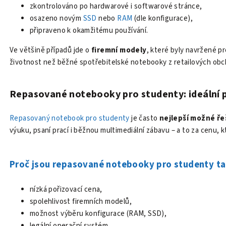
zkontrolováno po hardwarové i softwarové stránce,
osazeno novým
SSD
nebo
RAM
(dle konfigurace),
připraveno k okamžitému používání.
Ve většině případů jde o
firemní modely
, které byly navržené p
životnost než běžné spotřebitelské notebooky z retailových ob
Repasované notebooky pro studenty: ideální 
Repasovaný notebook pro studenty
je často
nejlepší možné ře
výuku, psaní prací i běžnou multimediální zábavu – a to za cenu, 
Proč jsou repasované notebooky pro studenty ta
nízká pořizovací cena,
spolehlivost firemních modelů,
možnost výběru konfigurace (RAM, SSD),
legální operační systém.