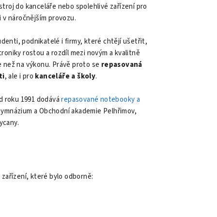
 stroj do kanceláře nebo spolehlivé zařízení pro
 v náročnějším provozu.
nti, podnikatelé i firmy, které chtějí ušetřit,
troniky rostou a rozdíl mezi novým a kvalitně
 než na výkonu. Právě proto se
repasovaná
ti
, ale i pro
kanceláře a školy
.
 od roku 1991 dodává
repasované notebooky a
d Gymnázium a Obchodní akademie Pelhřimov,
ycany.
zařízení, které bylo odborně: