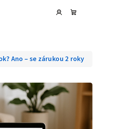
Přihlášení
Nákupní
košík
ok? Ano – se zárukou 2 roky