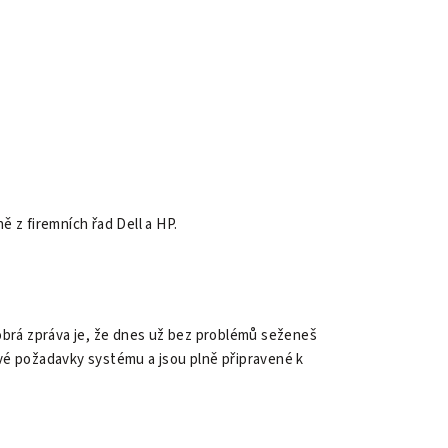
ně z firemních řad Dell a HP.
obrá zpráva je, že dnes už bez problémů seženeš
ové požadavky systému a jsou plně připravené k