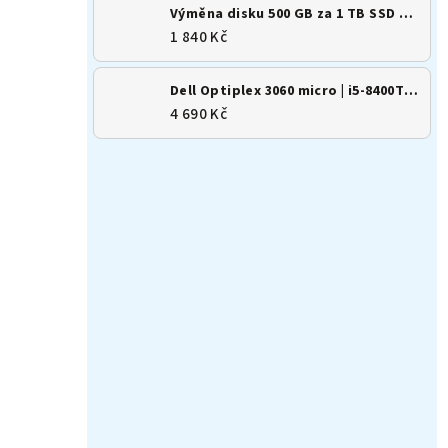
Výměna disku 500 GB za 1 TB SSD M.2 NVMe
1 840 Kč
Dell Optiplex 3060 micro | i5-8400T | 8GB | 256GB SSD | Win 11
4 690 Kč