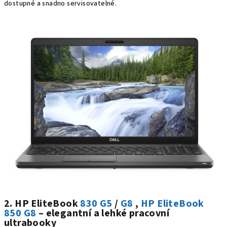
dostupné a snadno servisovatelné.
2. HP EliteBook
830 G5
/
G8
,
HP EliteBook
850 G8
– elegantní a lehké pracovní
ultrabooky