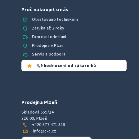
Proč nakoupit u nás
verified
Otestováno technikem
shield
Záruka až 2 roky
local_shipping
Expresní odeslání
location_on
Prodejna v Plzni
support_agent
Servis a podpora
star
4,9 hodnocení od zákazníků
Prodejna Plzeň
Skladová 559/24
326 00, Plzeň
call
+420 377 471 319
mail
info@c-c.cz