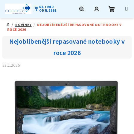
NA TRHU
military_tech
OD R. 1991
Nákupní
Hledat
Přihlášení
Přejít
/
NOVINKY
/
NEJOBLÍBENĚJŠÍ REPASOVANÉ NOTEBOOKY V
na
DOMŮ
ROCE 2026
obsah
košík
Nejoblíbenější repasované notebooky v
roce 2026
23.1.2026