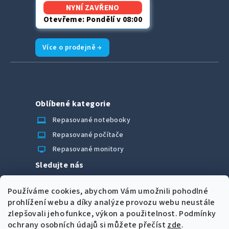
NYNÍ ZAVŘENO
Otevřeme: Pondělí v 08:00
Více o prodejně →
Oblíbené kategorie
laptop_chromebook
Repasované notebooky
computer
Repasované počítače
monitor
Repasované monitory
Sledujte nás
Facebook
Používáme cookies, abychom Vám umožnili pohodlné
Možnosti úhrady
prohlížení webu a díky analýze provozu webu neustále
zlepšovali jeho funkce, výkon a použitelnost.
Podmínky
ochrany osobních údajů si můžete přečíst
zde
.