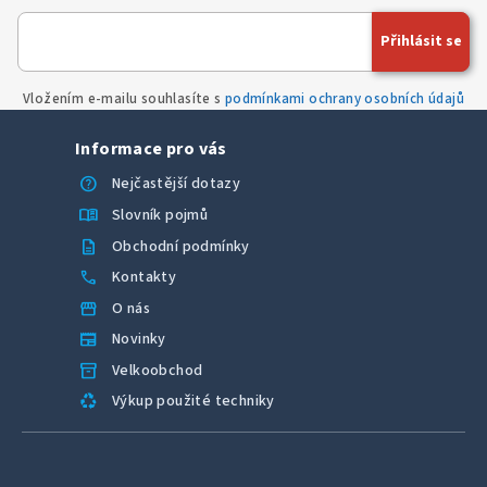
Přihlásit se
Vložením e-mailu souhlasíte s
podmínkami ochrany osobních údajů
Informace pro vás
help
Nejčastější dotazy
menu_book
Slovník pojmů
description
Obchodní podmínky
call
Kontakty
storefront
O nás
newspaper
Novinky
inventory_2
Velkoobchod
recycling
Výkup použité techniky