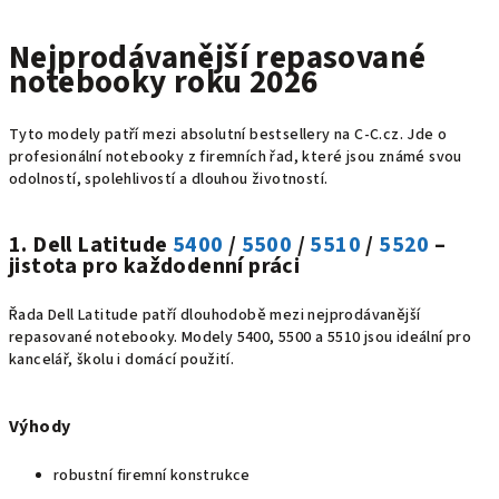
Nejprodávanější repasované
notebooky roku 2026
Tyto modely patří mezi absolutní bestsellery na C‑C.cz. Jde o
profesionální notebooky z firemních řad, které jsou známé svou
odolností, spolehlivostí a dlouhou životností.
1. Dell Latitude
5400
/
5500
/
5510
/
5520
–
jistota pro každodenní práci
Řada Dell Latitude patří dlouhodobě mezi nejprodávanější
repasované notebooky. Modely 5400, 5500 a 5510 jsou ideální pro
kancelář, školu i domácí použití.
Výhody
robustní firemní konstrukce