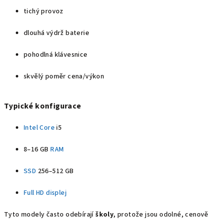
tichý provoz
dlouhá výdrž baterie
pohodlná klávesnice
skvělý poměr cena/výkon
Typické konfigurace
Intel Core
i5
8–16 GB
RAM
SSD
256–512 GB
Full HD
displej
Tyto modely často odebírají
školy
, protože jsou odolné, cenově