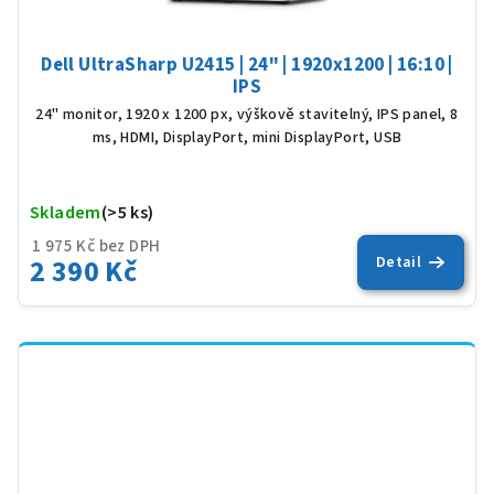
Dell UltraSharp U2415 | 24" | 1920x1200 | 16:10 |
IPS
24" monitor, 1920 x 1200 px, výškově stavitelný, IPS panel, 8
ms, HDMI, DisplayPort, mini DisplayPort, USB
Skladem
(>5 ks)
Prů
hod
1 975 Kč bez DPH
pro
2 390 Kč
Detail
je
5,0
z
5
hvěz