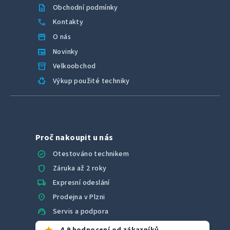
description
Obchodní podmínky
call
Kontakty
storefront
O nás
newspaper
Novinky
inventory_2
Velkoobchod
recycling
Výkup použité techniky
Proč nakoupit u nás
verified
Otestováno technikem
shield
Záruka až 2 roky
local_shipping
Expresní odeslání
location_on
Prodejna v Plzni
support_agent
Servis a podpora