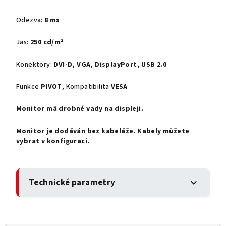
Odezva:
8 ms
Jas:
250 cd/m²
Konektory:
DVI-D, VGA, DisplayPort, USB 2.0
Funkce
PIVOT
, Kompatibilita
VESA
Monitor má drobné vady na displeji.
Monitor je dodáván bez kabeláže. Kabely můžete
vybrat v konfiguraci.
Technické parametry
expand_more