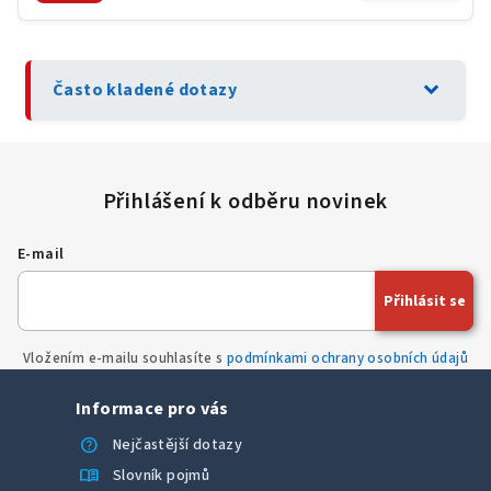
expand_more
Často kladené dotazy
E-mail
Přihlásit se
Vložením e-mailu souhlasíte s
podmínkami ochrany osobních údajů
Informace pro vás
help
Nejčastější dotazy
menu_book
Slovník pojmů