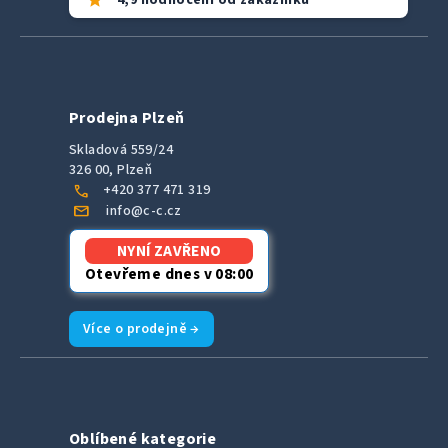
star
4,9 hodnocení od zákazníků
Prodejna Plzeň
Skladová 559/24
326 00, Plzeň
call
+420 377 471 319
mail
info@c-c.cz
NYNÍ ZAVŘENO
Otevřeme dnes v 08:00
Více o prodejně →
Oblíbené kategorie