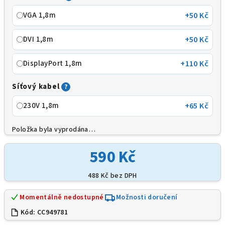
VGA 1,8m
+50 Kč
DVI 1,8m
+50 Kč
DisplayPort 1,8m
+110 Kč
Síťový kabel
?
230V 1,8m
+65 Kč
Položka byla vyprodána…
590 Kč
488 Kč
bez DPH
Momentálně nedostupné
Možnosti doručení
Kód:
CC949781