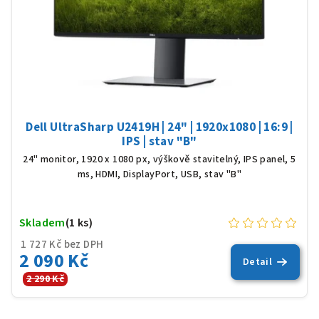
Dell UltraSharp U2419H | 24" | 1920x1080 | 16:9 |
IPS | stav "B"
24" monitor, 1920 x 1080 px, výškově stavitelný, IPS panel, 5
ms, HDMI, DisplayPort, USB, stav "B"
Skladem
(1 ks)
1 727 Kč bez DPH
2 090 Kč
Detail
2 290 Kč