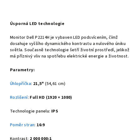
Úsporná LED technologie
Monitor Dell P2214H je vybaven LED podsvícením, čímž
dosahuje vyššího dynamického kontrastu a nulového úniku
světla. Současně technologie šetří životní prostředí, jelikož
má příznivý vliv na spotřebu elektrické energie a životnost.
Parametry:
Úhlopříčka
:
21,5"
(54,61 cm)
Rozlišení
:
Full HD (1920 × 1080)
Technologie panelu:
IPS
Poměr stran
:
16:9
Kontrast:
2 000 000:1