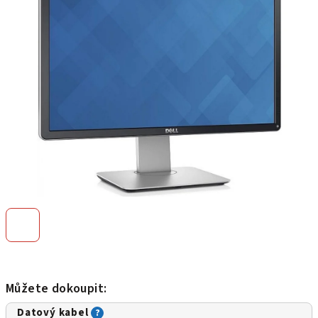
z
5
hvězdiček.
Můžete dokoupit:
Datový kabel
?