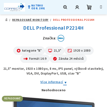
NA TRHU
military_tech
OD R. 1991
Nákupní
Hledat
Přihlášení
Přejít
/
REPASOVANÉ MONITORY
/
DELL PROFESSIONAL P2214H
na
DOMŮ
obsah
DELL Professional P2214H
košík
Značka:
stars
kategorie "B"
monitor
21,5"
aspect_ratio
1920 x 1080
hdr_strong
Formát 16:9
verified
Záruka 24 měsíců
21,5" monitor, 1920 x 1080 px, 8 ms, IPS panel, výškově stavitelný,
VGA, DVI, DisplayPort, USB, stav "B"
Více informací
Neohodnoceno
Průměrné
hodnocení
produktu
REPASOVANÉ
je
0,0