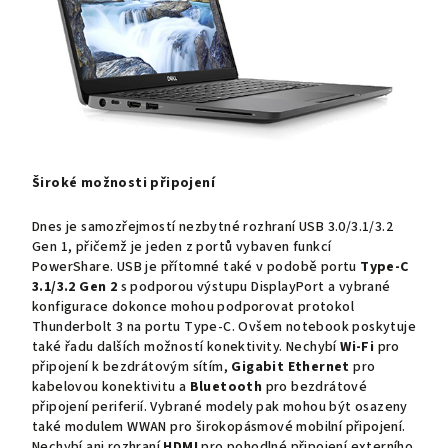
Široké možnosti připojení
Dnes je samozřejmostí nezbytné rozhraní USB 3.0/3.1/3.2
Gen 1, přičemž je jeden z portů vybaven funkcí
PowerShare. USB je přítomné také v podobě portu
Type-C
3.1/3.2 Gen 2
s podporou výstupu DisplayPort a vybrané
konfigurace dokonce mohou podporovat protokol
Thunderbolt 3 na portu Type-C. Ovšem notebook poskytuje
také řadu dalších možností konektivity. Nechybí
Wi-Fi
pro
připojení k bezdrátovým sítím,
Gigabit Ethernet
pro
kabelovou konektivitu a
Bluetooth
pro bezdrátové
připojení periferií. Vybrané modely pak mohou být osazeny
také modulem WWAN pro širokopásmové mobilní připojení.
Nechybí ani rozhraní
HDMI
pro pohodlné připojení externího