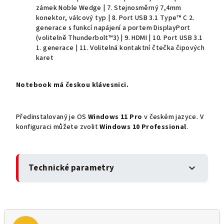
zámek Noble Wedge | 7. Stejnosměrný 7,4mm
konektor, válcový typ | 8. Port USB 3.1 Type™ C 2.
generace s funkcí napájení a portem DisplayPort
(volitelně Thunderbolt™3) | 9. HDMI | 10. Port USB 3.1
1. generace | 11. Volitelná kontaktní čtečka čipových
karet
Notebook má českou klávesnici.
Předinstalovaný je OS
Windows 11 Pro
v českém jazyce. V
konfiguraci můžete zvolit
Windows 10 Professional
.
Technické parametry
expand_more