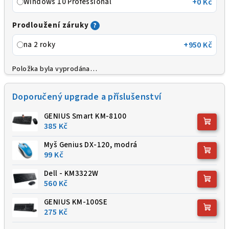
Windows 10 Professional
+0 Kč
Prodloužení záruky
?
na 2 roky
+950 Kč
Položka byla vyprodána…
Doporučený upgrade a příslušenství
GENIUS Smart KM-8100
385 Kč
Myš Genius DX-120, modrá
99 Kč
Dell - KM3322W
560 Kč
GENIUS KM-100SE
275 Kč