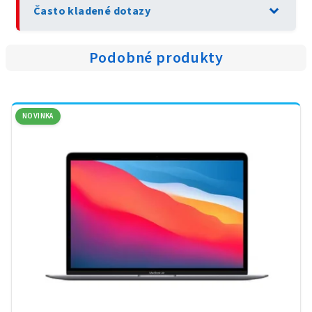
expand_more
Často kladené dotazy
Podobné produkty
NOVINKA