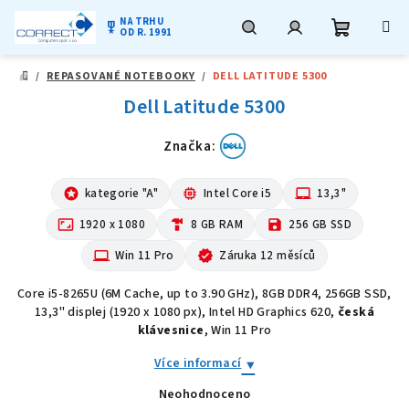
NA TRHU
military_tech
OD R. 1991
Nákupní
Hledat
Přihlášení
Přejít
/
REPASOVANÉ NOTEBOOKY
/
DELL LATITUDE 5300
na
DOMŮ
obsah
Dell Latitude 5300
košík
Značka:
stars
kategorie "A"
memory
Intel Core i5
laptop_mac
13,3"
aspect_ratio
1920 x 1080
hardware
8 GB RAM
save
256 GB SSD
computer
Win 11 Pro
verified
Záruka 12 měsíců
Core i5-8265U (6M Cache, up to 3.90 GHz), 8GB DDR4, 256GB SSD,
13,3" displej (1920 x 1080 px), Intel HD Graphics 620,
česká
klávesnice
, Win 11 Pro
Více informací
Neohodnoceno
Průměrné