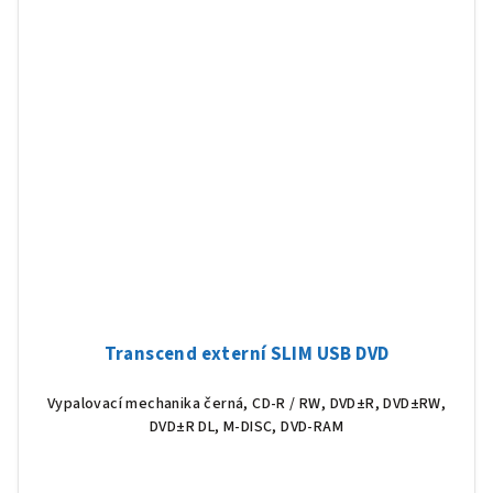
Transcend externí SLIM USB DVD
Vypalovací mechanika černá, CD-R / RW, DVD±R, DVD±RW,
DVD±R DL, M-DISC, DVD-RAM