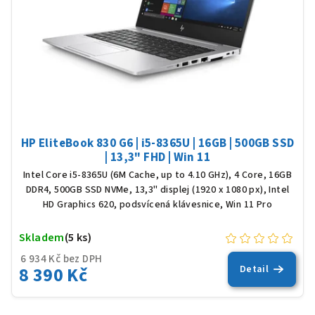
HP EliteBook 830 G6 | i5-8365U | 16GB | 500GB SSD
| 13,3" FHD | Win 11
Intel Core i5-8365U (6M Cache, up to 4.10 GHz), 4 Core, 16GB
DDR4, 500GB SSD NVMe, 13,3" displej (1920 x 1080 px), Intel
HD Graphics 620, podsvícená klávesnice, Win 11 Pro
Skladem
(5 ks)
6 934 Kč bez DPH
8 390 Kč
Detail