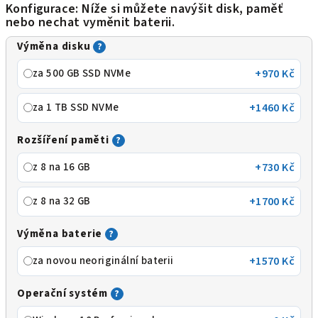
Konfigurace: Níže si můžete navýšit disk, paměť
nebo nechat vyměnit baterii.
Výměna disku
?
za 500 GB SSD NVMe
+970 Kč
za 1 TB SSD NVMe
+1460 Kč
Rozšíření paměti
?
z 8 na 16 GB
+730 Kč
z 8 na 32 GB
+1700 Kč
Výměna baterie
?
za novou neoriginální baterii
+1570 Kč
Operační systém
?