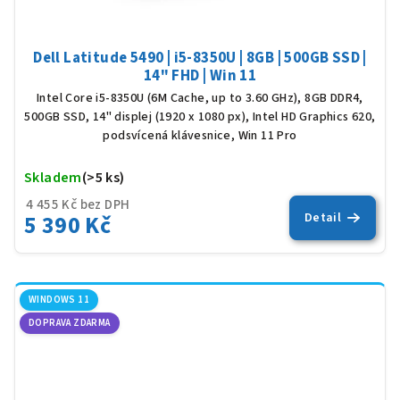
Dell Latitude 5490 | i5-8350U | 8GB | 500GB SSD |
14" FHD | Win 11
Intel Core i5-8350U (6M Cache, up to 3.60 GHz), 8GB DDR4,
500GB SSD, 14" displej (1920 x 1080 px), Intel HD Graphics 620,
podsvícená klávesnice, Win 11 Pro
Skladem
(>5 ks)
Prů
hod
4 455 Kč bez DPH
pro
5 390 Kč
Detail
je
5,0
z
5
hvěz
WINDOWS 11
DOPRAVA ZDARMA