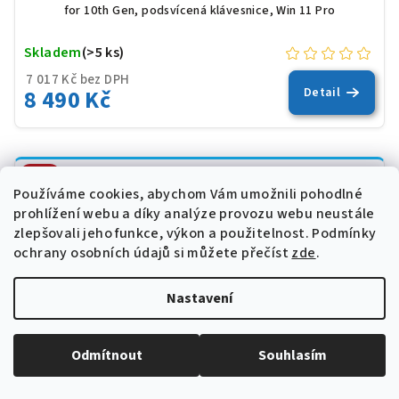
for 10th Gen, podsvícená klávesnice, Win 11 Pro
Skladem
(>5 ks)
7 017 Kč bez DPH
8 490 Kč
Detail
AKCE
Používáme cookies, abychom Vám umožnili pohodlné
WINDOWS 11
prohlížení webu a díky analýze provozu webu neustále
zlepšovali jeho funkce, výkon a použitelnost.
Podmínky
ochrany osobních údajů si můžete přečíst
zde
.
Nastavení
Odmítnout
Souhlasím