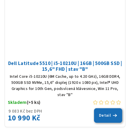
Dell Latitude 5510 | i5-10210U | 16GB | 500GB SSD |
15,6" FHD | stav "B"
Intel Core i5-10210U (6M Cache, up to 4.20 GHz), 16GB DDR4,
500GB SSD NVMe, 15,6" displej (1920 x 1080 px), Intel® UHD
Graphics for 10th Gen, podsvícená klávesnice, Win 11 Pro,
stav "B"
Skladem
(>5 ks)
9 083 Kč bez DPH
10 990 Kč
Detail