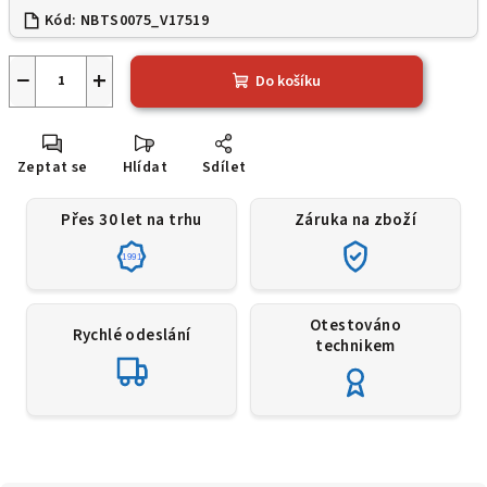
Kód:
NBTS0075_V17519
−
+
Do košíku
Zeptat se
Hlídat
Sdílet
Přes 30 let na trhu
Záruka na zboží
1991
Otestováno
Rychlé odeslání
technikem