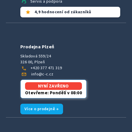
support_agent
Servis a podpora
star
4,9 hodnocení od zákazníků
Prodejna Plzeň
Skladová 559/24
326 00, Plzeň
call
+420 377 471 319
mail
info@c-c.cz
NYNÍ ZAVŘENO
Otevřeme: Pondělí v 08:00
Více o prodejně →