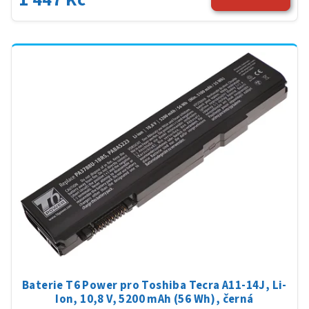
Baterie T6 Power pro Toshiba Tecra A11-14J, Li-
Ion, 10,8 V, 5200 mAh (56 Wh), černá