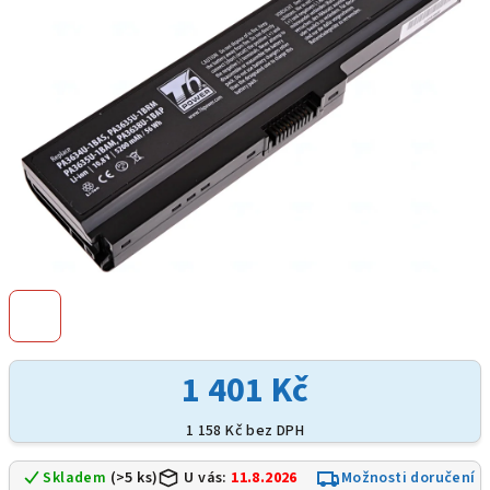
hvězdiček.
1 401 Kč
1 158 Kč bez DPH
Skladem
(>5 ks)
U vás:
11.8.2026
Možnosti doručení