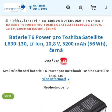
NA TRHU
military_tech
OD R. 1991
Nákupní
Hledat
Přihlášení
Přejít
/
PŘÍSLUŠENSTVÍ
/
BATERIE DO NOTEBOOKU
/
TOSHIBA
/
na
DOMŮ
BATERIE T6 POWER PRO TOSHIBA SATELLITE L630-130, LI-ION,
obsah
košík
10,8 V, 5200 MAH (56 WH), ČERNÁ
Baterie T6 Power pro Toshiba Satellite
L630-130, Li-Ion, 10,8 V, 5200 mAh (56 Wh),
černá
Značka:
Kvalitní náhradní baterie T6 Power pro notebook Toshiba Satellite
L630-130
Více informací
Neohodnoceno
Průměrné
hodnocení
produktu
NOVÉ
je
0,0
z
5