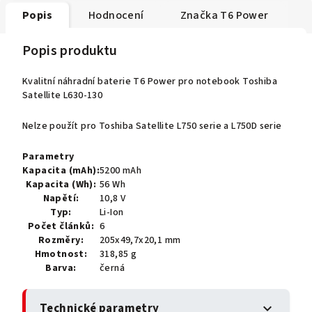
Popis
Hodnocení
Značka
T6 Power
Popis produktu
Kvalitní náhradní baterie T6 Power pro notebook Toshiba
Satellite L630-130
Nelze použít pro Toshiba Satellite L750 serie a L750D serie
Parametry
Kapacita (mAh):
5200 mAh
Kapacita (Wh):
56 Wh
Napětí:
10,8 V
Typ:
Li-Ion
Počet článků:
6
Rozměry:
205x49,7x20,1 mm
Hmotnost:
318,85 g
Barva:
černá
Technické parametry
expand_more