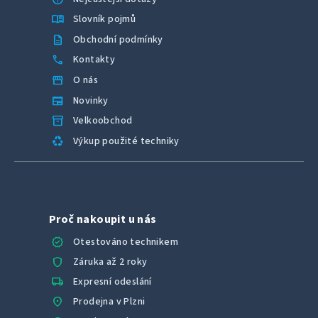
menu_book
Slovník pojmů
description
Obchodní podmínky
call
Kontakty
storefront
O nás
newspaper
Novinky
inventory_2
Velkoobchod
recycling
Výkup použité techniky
Proč nakoupit u nás
verified
Otestováno technikem
shield
Záruka až 2 roky
local_shipping
Expresní odeslání
location_on
Prodejna v Plzni