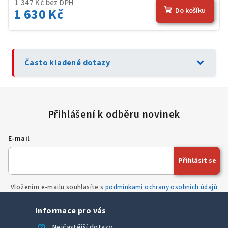
1 347 Kč bez DPH
1 630 Kč
Do košíku
expand_more
Často kladené dotazy
E-mail
Přihlásit se
Vložením e-mailu souhlasíte s
podmínkami ochrany osobních údajů
Informace pro vás
help
Nejčastější dotazy