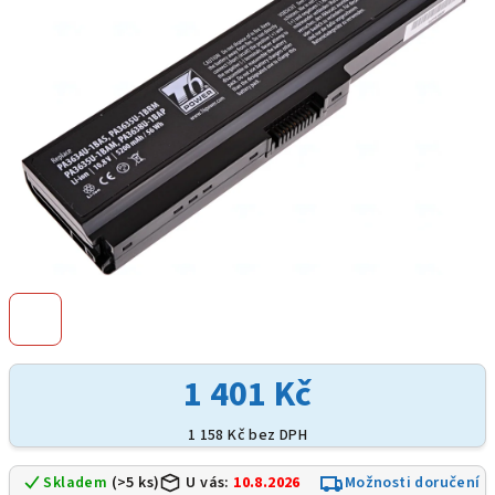
hvězdiček.
1 401 Kč
1 158 Kč bez DPH
Skladem
(>5 ks)
U vás:
10.8.2026
Možnosti doručení