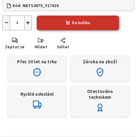
Kód:
NBTS0075_V17626
−
+
Do košíku
Zeptat se
Hlídat
Sdílet
Přes 30 let na trhu
Záruka na zboží
1991
Otestováno
Rychlé odeslání
technikem