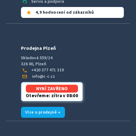
support_agent
Servis a podpora
star
4,9 hodnocení od zákazníků
Prodejna Plzeň
Skladová 559/24
326 00, Plzeň
call
+420 377 471 319
mail
info@c-c.cz
NYNÍ ZAVŘENO
Otevřeme: zítra v 08:00
Více o prodejně →