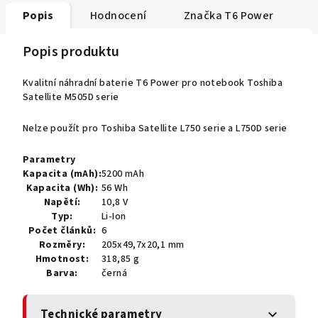
Popis
Hodnocení
Značka
T6 Power
Popis produktu
Kvalitní náhradní baterie T6 Power pro notebook Toshiba
Satellite M505D serie
Nelze použít pro Toshiba Satellite L750 serie a L750D serie
Parametry
Kapacita (mAh):
5200 mAh
Kapacita (Wh):
56 Wh
Napětí:
10,8 V
Typ:
Li-Ion
Počet článků:
6
Rozměry:
205x49,7x20,1 mm
Hmotnost:
318,85 g
Barva:
černá
Technické parametry
expand_more