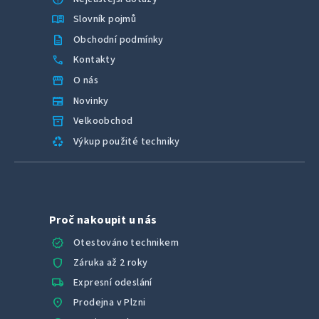
menu_book
Slovník pojmů
description
Obchodní podmínky
call
Kontakty
storefront
O nás
newspaper
Novinky
inventory_2
Velkoobchod
recycling
Výkup použité techniky
Proč nakoupit u nás
verified
Otestováno technikem
shield
Záruka až 2 roky
local_shipping
Expresní odeslání
location_on
Prodejna v Plzni