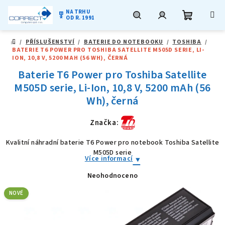
NA TRHU
military_tech
OD R. 1991
Nákupní
Hledat
Přihlášení
Přejít
/
PŘÍSLUŠENSTVÍ
/
BATERIE DO NOTEBOOKU
/
TOSHIBA
/
na
DOMŮ
BATERIE T6 POWER PRO TOSHIBA SATELLITE M505D SERIE, LI-
obsah
košík
ION, 10,8 V, 5200 MAH (56 WH), ČERNÁ
Baterie T6 Power pro Toshiba Satellite
M505D serie, Li-Ion, 10,8 V, 5200 mAh (56
Wh), černá
Značka:
Kvalitní náhradní baterie T6 Power pro notebook Toshiba Satellite
M505D serie
Více informací
Neohodnoceno
Průměrné
hodnocení
produktu
NOVÉ
je
0,0
z
5