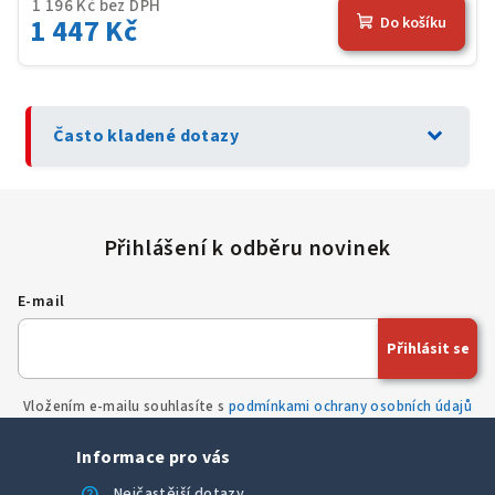
1 196 Kč bez DPH
1 447 Kč
Do košíku
expand_more
Často kladené dotazy
E-mail
Přihlásit se
Vložením e-mailu souhlasíte s
podmínkami ochrany osobních údajů
Informace pro vás
help
Nejčastější dotazy