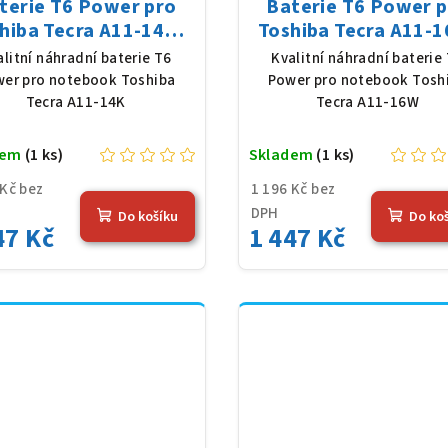
terie T6 Power pro
Baterie T6 Power 
hiba Tecra A11-14K,
Toshiba Tecra A11-1
Ion, 10,8 V, 5200 mAh
Li-Ion, 10,8 V, 5200
alitní náhradní baterie T6
Kvalitní náhradní baterie
(56 Wh), černá
(56 Wh), černá
er pro notebook Toshiba
Power pro notebook Tosh
Tecra A11-14K
Tecra A11-16W
dem
(1 ks)
Skladem
(1 ks)
 Kč bez
1 196 Kč bez
DPH
Do košíku
Do ko
47 Kč
1 447 Kč