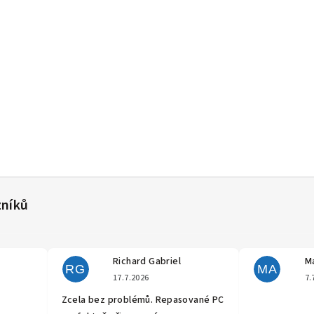
Richard Gabriel
Ma
RG
MA
cení obchodu je 5 z 5 hvězdiček.
Hodnocení obchodu je 5 z 5 hvěz
17.7.2026
7.
Zcela bez problémů. Repasované PC