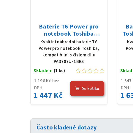
Baterie T6 Power pro
Ba
notebook Toshiba
Tos
PA3787U-1BRS, Li-Ion,
Po
Kvalitní náhradní baterie T6
Kv
10,8 V, 5200 mAh (56 Wh),
Power pro notebook Toshiba,
Pow
černá
kompatibilní s číslem dílu
PA3787U-1BRS
Skladem
(1 ks)
Skla
1 196 Kč bez
1 347
DPH
DPH
Do košíku
1 447 Kč
1 6
Často kladené dotazy