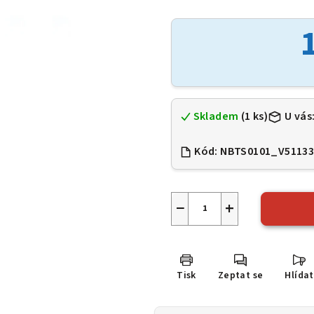
hodnocení
produktu
je
0,0
z
5
hvězdiček.
Skladem
(1 ks)
U vás
Kód:
NBTS0101_V5113
−
+
Tisk
Zeptat se
Hlídat