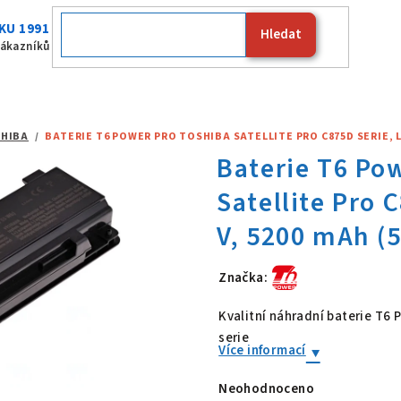
KU 1991
Hledat
Fujitsu
zákazníků
HIBA
/
BATERIE T6 POWER PRO TOSHIBA SATELLITE PRO C875D SERIE, LI-
Značka:
Baterie T6 Po
Kvalitní náhradní baterie T6
serie
Více informací
Neohodnoceno
Průměrné