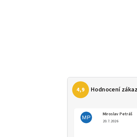
Miroslav Petráš
MP
Hodno
20.7.2026