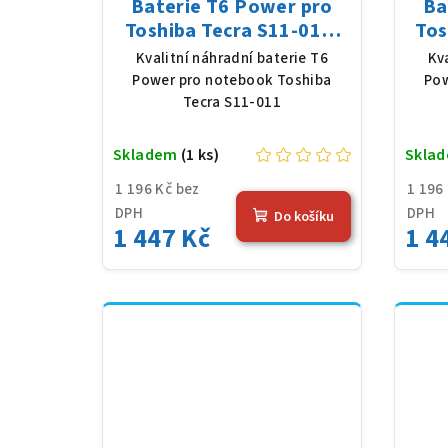
Baterie T6 Power pro
Ba
Toshiba Tecra S11-011,
Tos
Li-Ion, 10,8 V, 5200 mAh
Li-
Kvalitní náhradní baterie T6
Kv
(56 Wh), černá
Power pro notebook Toshiba
Pow
Tecra S11-011
Skladem
(1 ks)
Skla
1 196 Kč bez
1 196
DPH
DPH
Do košíku
1 447 Kč
1 4