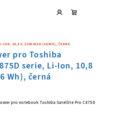
Přihlášení
Nákupní
košík
ION, 10,8 V, 5200 MAH (56 WH), ČERNÁ
wer pro Toshiba Satellite Pro 
 Power pro notebook Toshiba Satellite Pro C875D