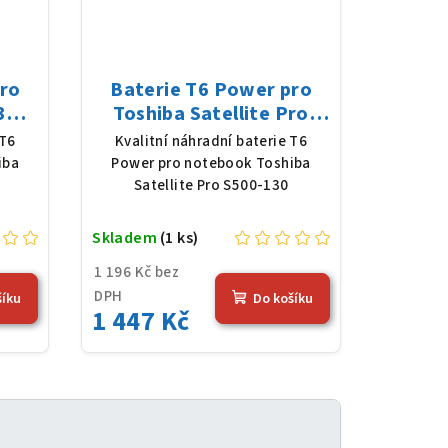
pro
Baterie T6 Power pro
3M,
Toshiba Satellite Pro
 mAh
S500-130, Li-Ion, 10,8 V,
 T6
Kvalitní náhradní baterie T6
5200 mAh (56 Wh), černá
iba
Power pro notebook Toshiba
Satellite Pro S500-130
Skladem
(1 ks)
1 196 Kč bez
DPH
šíku
Do košíku
1 447 Kč