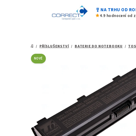
0,0
Přejít
z
military_tech
NA TRHU OD RO
na
5
star
4.9 hodnocení od 
hvězdiček.
obsah
/
PŘÍSLUŠENSTVÍ
/
BATERIE DO NOTEBOOKU
/
TOS
DOMŮ
NOVÉ