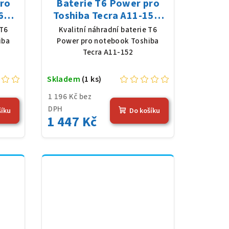
pro
Baterie T6 Power pro
6W,
Toshiba Tecra A11-152,
 mAh
Li-Ion, 10,8 V, 5200 mAh
 T6
Kvalitní náhradní baterie T6
(56 Wh), černá
iba
Power pro notebook Toshiba
Tecra A11-152
Skladem
(1 ks)
1 196 Kč bez
DPH
šíku
Do košíku
1 447 Kč