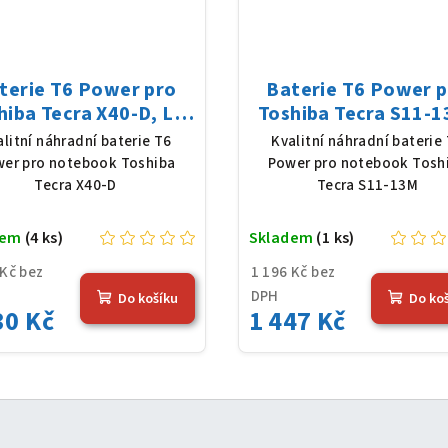
terie T6 Power pro
Baterie T6 Power 
hiba Tecra X40-D, Li-
Toshiba Tecra S11-1
ly, 11,4 V, 4080 mAh
Li-Ion, 10,8 V, 5200
alitní náhradní baterie T6
Kvalitní náhradní baterie
(48 Wh), černá
(56 Wh), černá
er pro notebook Toshiba
Power pro notebook Tosh
Tecra X40-D
Tecra S11-13M
dem
(4 ks)
Skladem
(1 ks)
 Kč bez
1 196 Kč bez
DPH
Do košíku
Do ko
30 Kč
1 447 Kč