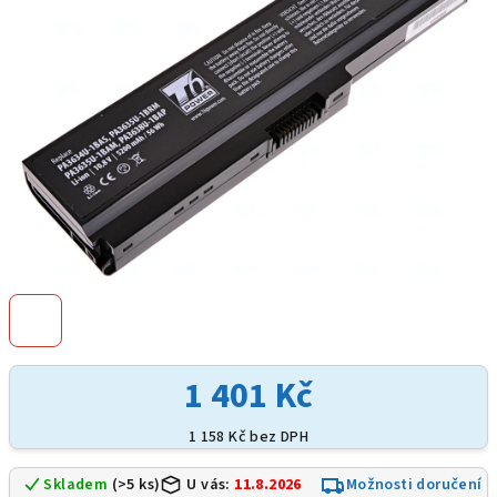
hvězdiček.
1 401 Kč
1 158 Kč bez DPH
Skladem
(>5 ks)
U vás:
11.8.2026
Možnosti doručení