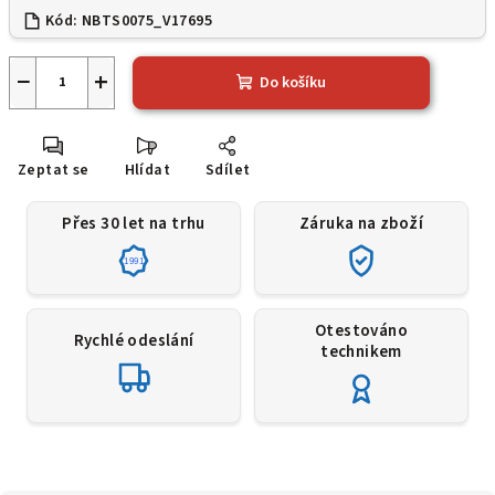
Kód:
NBTS0075_V17695
−
+
Do košíku
Zeptat se
Hlídat
Sdílet
Přes 30 let na trhu
Záruka na zboží
1991
Otestováno
Rychlé odeslání
technikem