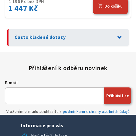
1 196 Kč bez DPH
1 447 Kč
Do košíku
expand_more
Často kladené dotazy
E-mail
Přihlásit se
Vložením e-mailu souhlasíte s
podmínkami ochrany osobních údajů
Informace pro vás
help
Nejčastější dotazy