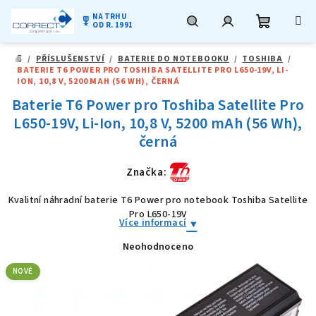
NA TRHU
military_tech
OD R. 1991
Nákupní
Hledat
Přihlášení
Přejít
/
PŘÍSLUŠENSTVÍ
/
BATERIE DO NOTEBOOKU
/
TOSHIBA
/
na
DOMŮ
BATERIE T6 POWER PRO TOSHIBA SATELLITE PRO L650-19V, LI-
obsah
košík
ION, 10,8 V, 5200 MAH (56 WH), ČERNÁ
Baterie T6 Power pro Toshiba Satellite Pro
L650-19V, Li-Ion, 10,8 V, 5200 mAh (56 Wh),
černá
Značka:
Kvalitní náhradní baterie T6 Power pro notebook Toshiba Satellite
Pro L650-19V
Více informací
Neohodnoceno
Průměrné
hodnocení
produktu
NOVÉ
je
0,0
z
5