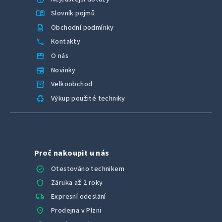
menu_book
Slovník pojmů
description
Obchodní podmínky
call
Kontakty
storefront
O nás
newspaper
Novinky
inventory_2
Velkoobchod
recycling
Výkup použité techniky
Proč nakoupit u nás
verified
Otestováno technikem
shield
Záruka až 2 roky
local_shipping
Expresní odeslání
location_on
Prodejna v Plzni