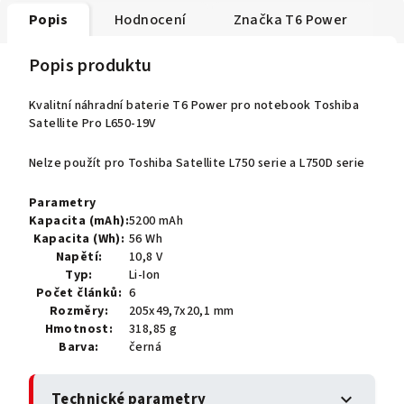
Popis
Hodnocení
Značka
T6 Power
Popis produktu
Kvalitní náhradní baterie T6 Power pro notebook Toshiba
Satellite Pro L650-19V
Nelze použít pro Toshiba Satellite L750 serie a L750D serie
Parametry
Kapacita (mAh):
5200 mAh
Kapacita (Wh):
56 Wh
Napětí:
10,8 V
Typ:
Li-Ion
Počet článků:
6
Rozměry:
205x49,7x20,1 mm
Hmotnost:
318,85 g
Barva:
černá
Technické parametry
expand_more