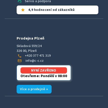
support_agent
Servis a podpora
star
4,9 hodnocení od zákazníků
Prodejna Plzeň
Skladová 559/24
326 00, Plzeň
call
+420 377 471 319
mail
info@c-c.cz
NYNÍ ZAVŘENO
Otevřeme: Pondělí v 08:00
Více o prodejně →