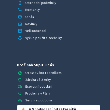
description
Obchodní podmínky
call
Kontakty
storefront
O nás
newspaper
Novinky
inventory_2
Velkoobchod
recycling
Výkup použité techniky
Proč nakoupit u nás
verified
Otestováno technikem
shield
Záruka až 2 roky
local_shipping
Expresní odeslání
location_on
Prodejna v Plzni
support_agent
Servis a podpora
star
4,9 hodnocení od zákazníků