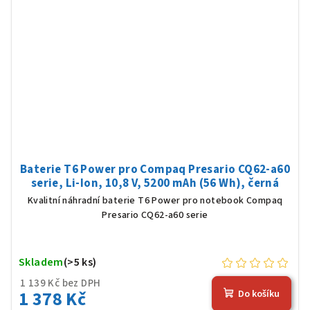
Baterie T6 Power pro Compaq Presario CQ62-a60
serie, Li-Ion, 10,8 V, 5200 mAh (56 Wh), černá
Kvalitní náhradní baterie T6 Power pro notebook Compaq
Presario CQ62-a60 serie
Skladem
(>5 ks)
1 139 Kč bez DPH
1 378 Kč
Do košíku