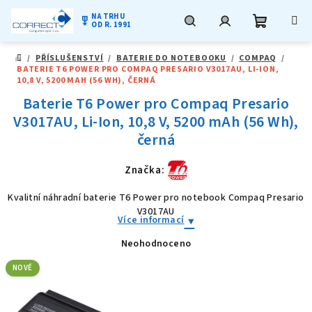
NA TRHU
military_tech
OD R. 1991
Nákupní
Hledat
Přihlášení
Přejít
/
PŘÍSLUŠENSTVÍ
/
BATERIE DO NOTEBOOKU
/
COMPAQ
/
na
DOMŮ
BATERIE T6 POWER PRO COMPAQ PRESARIO V3017AU, LI-ION,
obsah
košík
10,8 V, 5200 MAH (56 WH), ČERNÁ
Baterie T6 Power pro Compaq Presario
V3017AU, Li-Ion, 10,8 V, 5200 mAh (56 Wh),
černá
Značka:
Kvalitní náhradní baterie T6 Power pro notebook Compaq Presario
V3017AU
Více informací
Neohodnoceno
Průměrné
hodnocení
produktu
NOVÉ
je
0,0
z
5