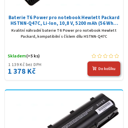
Baterie T6 Power pro notebook Hewlett Packard
HSTNN-Q47C, Li-Ion, 10,8 V, 5200 mAh (56 Wh),
černá
Kvalitní náhradní baterie T6 Power pro notebook Hewlett
Packard, kompatibilní s číslem dílu HSTNN-Q47C
Skladem
(>5 ks)
1 139 Kč bez DPH
1 378 Kč
Do košíku