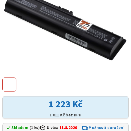
hvězdiček.
1 223 Kč
1 011 Kč bez DPH
Skladem
(1 ks)
U vás:
11.8.2026
Možnosti doručení