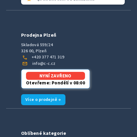
Prodejna Plzeň
Skladová 559/24
326 00, Plzeň
call
+420 377 471 319
mail
info@c-c.cz
NYNÍ ZAVŘENO
Otevřeme: Pondělí v 08:00
Více o prodejně →
Oblíbené kategorie