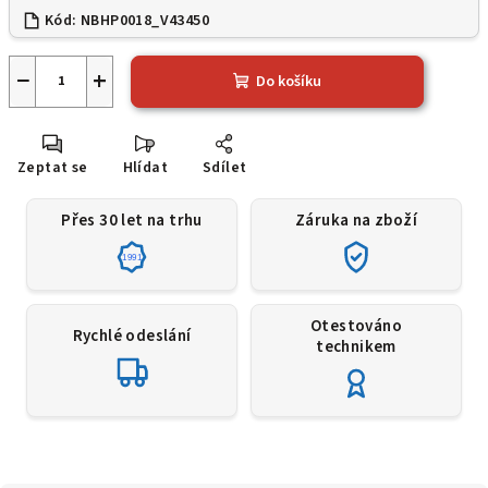
Kód:
NBHP0018_V43450
−
+
Do košíku
Zeptat se
Hlídat
Sdílet
Přes 30 let na trhu
Záruka na zboží
1991
Otestováno
Rychlé odeslání
technikem