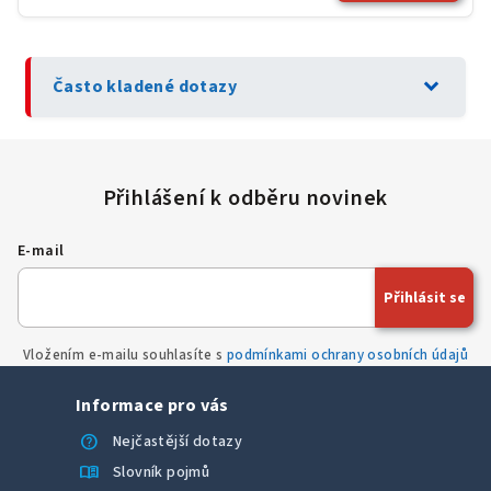
expand_more
Často kladené dotazy
E-mail
Přihlásit se
Vložením e-mailu souhlasíte s
podmínkami ochrany osobních údajů
Informace pro vás
help
Nejčastější dotazy
menu_book
Slovník pojmů