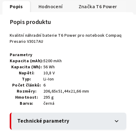
Popis
Hodnocení
Značka
T6 Power
Popis produktu
Kvalitní náhradní baterie T6 Power pro notebook Compaq
Presario V3017AU
Parametry
Kapacita (mAh):
5200 mAh
Kapacita (Wh):
56 Wh
Napětí:
10,8 V
Typ:
Li-Ion
Počet článků:
6
Rozměry:
206,65x51,44x21,66 mm
Hmotnost:
295 g
Barva:
černá
Technické parametry
expand_more