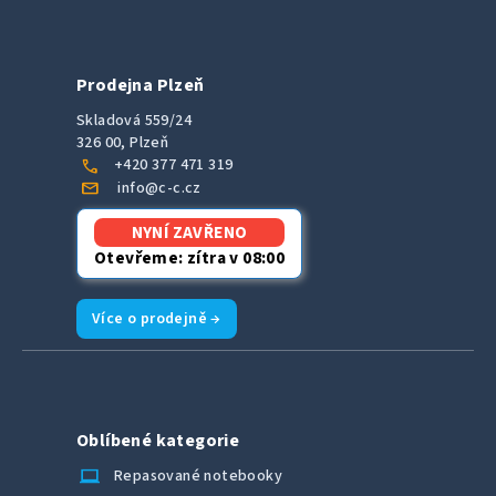
Prodejna Plzeň
Skladová 559/24
326 00, Plzeň
call
+420 377 471 319
mail
info@c-c.cz
NYNÍ ZAVŘENO
Otevřeme: zítra v 08:00
Více o prodejně →
Oblíbené kategorie
laptop_chromebook
Repasované notebooky