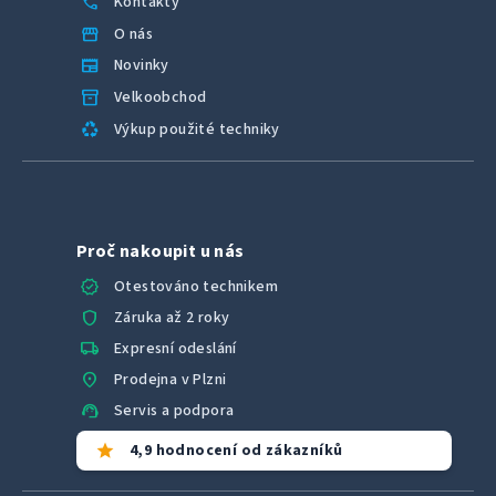
call
Kontakty
storefront
O nás
newspaper
Novinky
inventory_2
Velkoobchod
recycling
Výkup použité techniky
Proč nakoupit u nás
verified
Otestováno technikem
shield
Záruka až 2 roky
local_shipping
Expresní odeslání
location_on
Prodejna v Plzni
support_agent
Servis a podpora
star
4,9 hodnocení od zákazníků