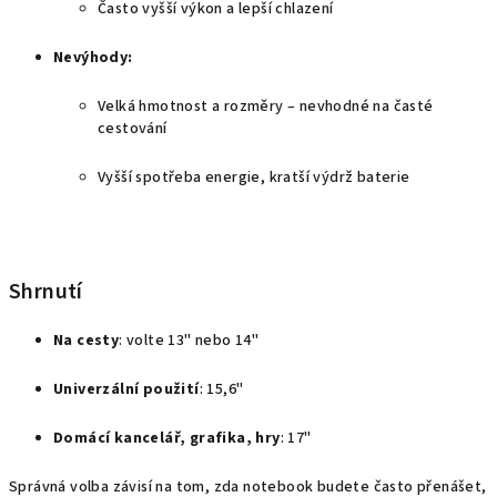
Často vyšší výkon a lepší chlazení
Nevýhody:
Velká hmotnost a rozměry – nevhodné na časté
cestování
Vyšší spotřeba energie, kratší výdrž baterie
Shrnutí
Na cesty
: volte 13" nebo 14"
Univerzální použití
: 15,6"
Domácí kancelář, grafika, hry
: 17"
Správná volba závisí na tom, zda notebook budete často přenášet,