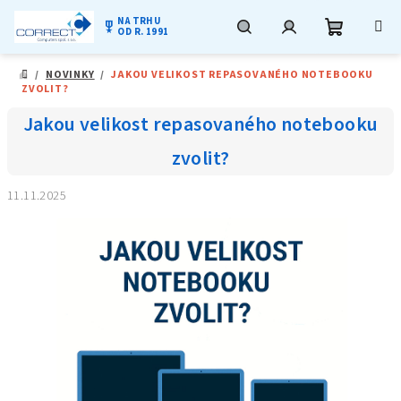
NA TRHU
military_tech
OD R. 1991
Nákupní
Hledat
Přihlášení
Přejít
/
NOVINKY
/
JAKOU VELIKOST REPASOVANÉHO NOTEBOOKU
na
DOMŮ
ZVOLIT?
obsah
košík
Jakou velikost repasovaného notebooku
zvolit?
11.11.2025