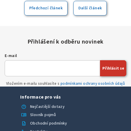
Plzni.
Windows včetně nejnovějších ovladačů. Po vybalení stačí
zařízení pouze zapnout a můžete ihned začít pracovat.
Předchozí článek
Další článek
E-mail
Přihlásit se
Vložením e-mailu souhlasíte s
podmínkami ochrany osobních údajů
Informace pro vás
help
Nejčastější dotazy
menu_book
Slovník pojmů
description
Obchodní podmínky