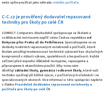
nebo spíše používat jako náhradu
stolního počítače
.
C-C.cz je prověřený dodavatel repasované
techniky pro školy po celé ČR
CORRECT Computers dlouhodobě spolupracuje se školami a
vzdělávacími institucemi napříč celou Českou republikou
od
Rokycan přes Prahu až do Pelhřimova
. Specializujeme se na
dodávky kvalitních repasovaných notebooků a počítačů, které
školám umožňují modernizovat technické vybavení bez zbytečných
kompromisů v oblasti výkonu, spolehlivosti a bezpečnosti. Každé
zařízení před expedicí důkladně testujeme, repasujeme a
připravujeme k okamžitému použití. Díky tomu nám
důvěřují
základní školy, gymnázia i odborné školy
, které naši
techniku využívají při běžné výuce, v počítačových učebnách i ve
specializovaných oborech. Více informací o této spolupráci najdete
v článku
Pravidelně dodáváme repasované notebooky a
počítače pro školy po celé ČR
.