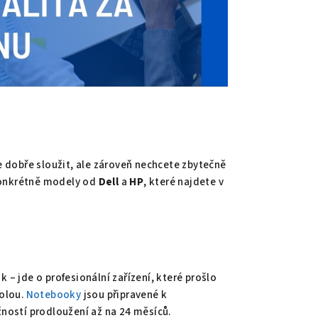
 dobře sloužit, ale zároveň nechcete zbytečně
onkrétně modely od
Dell
a
HP
, které najdete v
 jde o profesionální zařízení, které prošlo
olou.
Notebooky
jsou připravené k
ností prodloužení až na 24 měsíců.