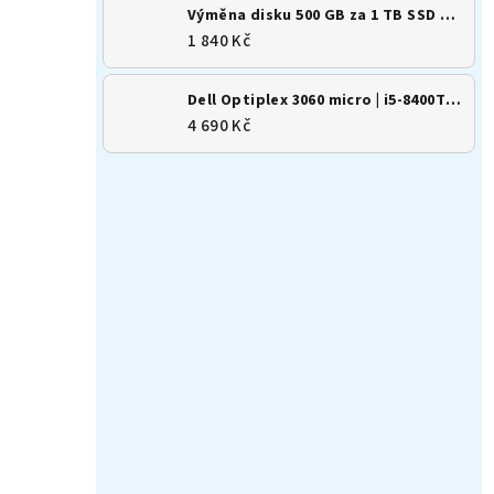
Výměna disku 500 GB za 1 TB SSD M.2 NVMe
1 840 Kč
Dell Optiplex 3060 micro | i5-8400T | 8GB | 256GB SSD | Win 11
4 690 Kč