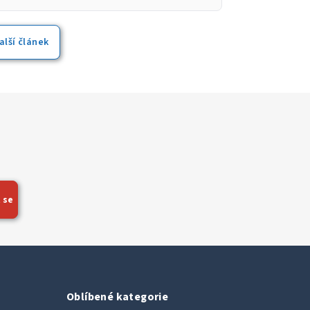
í s čistou, legální a plně aktivovanou
ení stačí zařízení pouze zapnout a můžete
alší článek
 se
Oblíbené kategorie