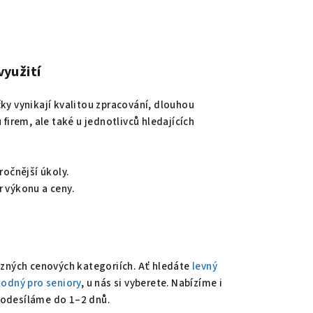
využití
ky vynikají kvalitou zpracování, dlouhou
firem, ale také u jednotlivců hledajících
ročnější úkoly.
r výkonu a ceny.
ůzných cenových kategoriích. Ať hledáte
levný
odný pro seniory
, u nás si vyberete. Nabízíme i
 odesíláme do 1–2 dnů.