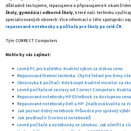
důkladně testujeme, repasujeme a připravujeme k okamžitému
školy, gymnázia i odborné školy
, které naši techniku využíva
specializovaných oborech. Více informací o této spolupráci na
repasované notebooky a počítače pro školy po celé ČR
.
Tým CORRECT Computers
Mohlo by vás zajímat:
Levná PC pro každého: Kvalitní výkon za nízkou cenu
Repasovaná firemní technika: Chytré řešení pro firmy vše
Obrazovka k počítači: Kde koupit kvalitní monitor za sk
Levné počítačové sestavy od Correct Computers: Kvalit
Repasované notebooky HP EliteBook za dostupnou cen
Repasované notebooky Dell a HP: Značková kvalita za z
Jak poznat dobrý notebook: Průvodce pro správný výběr
Jak prodloužit životnost notebooků
Levné počítače a notebooky se zárukou: Jak ušetřit a zís