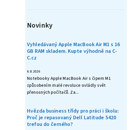
n
í
Novinky
p
a
Vyhledávaný Apple MacBook Air M1 s 16
n
GB RAM skladem. Kupte výhodně na C-
C.cz
e
l
6.8.2026
Notebooky Apple MacBook Air s čipem M1
způsobením malé revoluce ovládly svět
přenosných počítačů. Za...
Hvězda business třídy pro práci i školu:
Proč je repasovaný Dell Latitude 5420
trefou do černého?