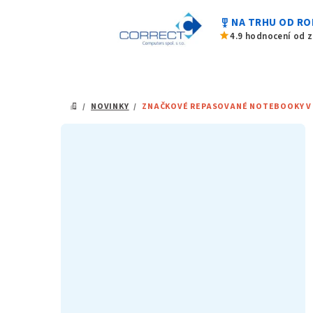
Přejít
military_tech
NA TRHU OD RO
na
star
4.9 hodnocení od 
obsah
/
NOVINKY
/
ZNAČKOVÉ REPASOVANÉ NOTEBOOKY V 
DOMŮ
P
o
s
t
r
a
n