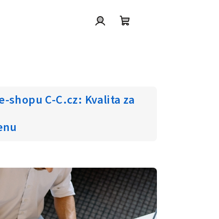
Přihlášení
Nákupní
košík
-shopu C-C.cz: Kvalita za
enu