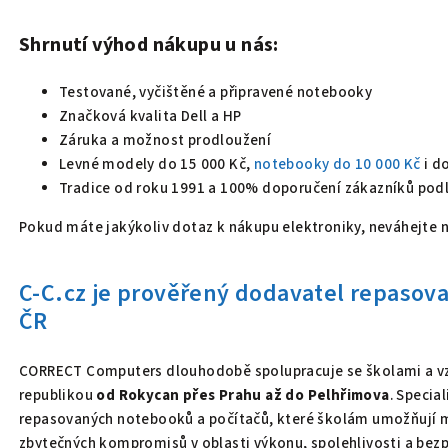
Shrnutí výhod nákupu u nás:
Testované, vyčištěné a připravené notebooky
Značková kvalita Dell a HP
Záruka a možnost prodloužení
Levné modely do 15 000 Kč,
notebooky do 10 000 Kč
i d
Tradice od roku 1991 a 100% doporučení zákazníků pod
Pokud máte jakýkoliv dotaz k nákupu elektroniky, neváhejte 
C-C.cz je prověřený dodavatel repasova
ČR
CORRECT Computers dlouhodobě spolupracuje se školami a vz
republikou
od Rokycan přes Prahu až do Pelhřimova
. Specia
repasovaných notebooků a počítačů, které školám umožňují 
zbytečných kompromisů v oblasti výkonu, spolehlivosti a bezp