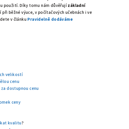
 použití. Díky tomu nám důvěřují
základní
jí při běžné výuce, v počítačových učebnách i ve
jdete v článku
Pravidelně dodáváme
ch velikostí
vělou cenu
a za dostupnou cenu
u
lomek ceny
kat kvalitu
?