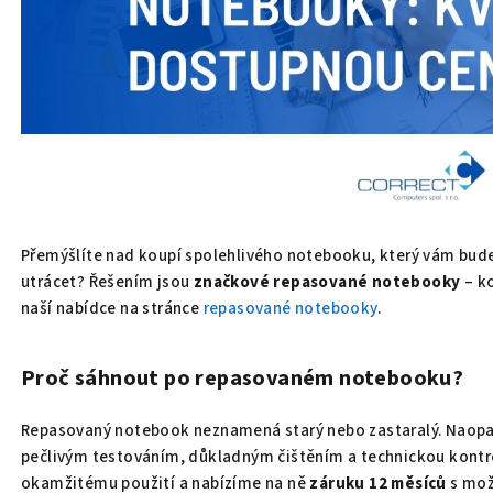
Přemýšlíte nad koupí spolehlivého notebooku, který vám bude
utrácet? Řešením jsou
značkové repasované notebooky
– k
naší nabídce na stránce
repasované notebooky
.
Proč sáhnout po repasovaném notebooku?
Repasovaný notebook neznamená starý nebo zastaralý. Naopak –
pečlivým testováním, důkladným čištěním a technickou kontr
okamžitému použití a nabízíme na ně
záruku 12 měsíců
s mož