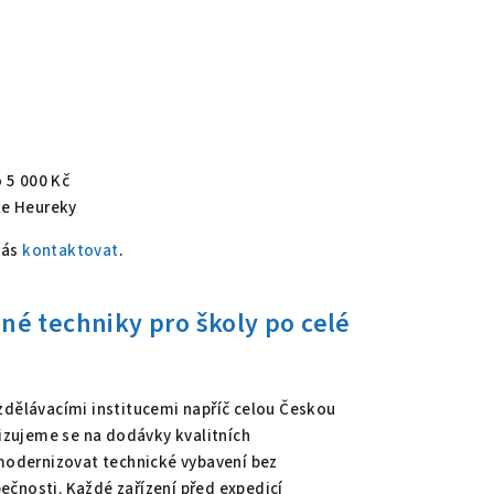
o 5 000 Kč
le Heureky
nás
kontaktovat
.
né techniky pro školy po celé
dělávacími institucemi napříč celou Českou
lizujeme se na dodávky kvalitních
modernizovat technické vybavení bez
ečnosti. Každé zařízení před expedicí