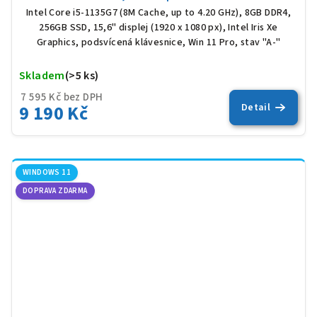
Intel Core i5-1135G7 (8M Cache, up to 4.20 GHz), 8GB DDR4,
256GB SSD, 15,6" displej (1920 x 1080 px), Intel Iris Xe
Graphics, podsvícená klávesnice, Win 11 Pro, stav "A-"
Skladem
(>5 ks)
Prů
hod
7 595 Kč bez DPH
pro
9 190 Kč
Detail
je
5,0
z
5
hvěz
WINDOWS 11
DOPRAVA ZDARMA