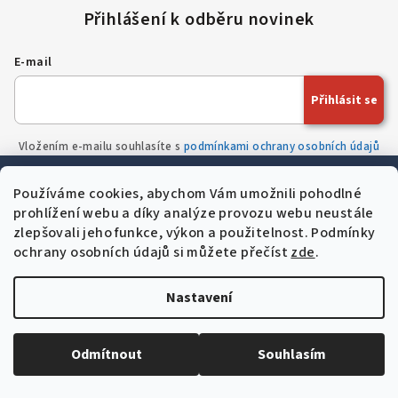
E-mail
Přihlásit se
Vložením e-mailu souhlasíte s
podmínkami ochrany osobních údajů
Informace pro vás
Používáme cookies, abychom Vám umožnili pohodlné
prohlížení webu a díky analýze provozu webu neustále
help
Nejčastější dotazy
zlepšovali jeho funkce, výkon a použitelnost.
Podmínky
menu_book
Slovník pojmů
ochrany osobních údajů si můžete přečíst
zde
.
description
Obchodní podmínky
call
Kontakty
Nastavení
storefront
O nás
newspaper
Novinky
Odmítnout
Souhlasím
inventory_2
Velkoobchod
recycling
Výkup použité techniky