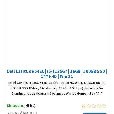
Dell Latitude 5420 | i5-1135G7 | 16GB | 500GB SSD |
14" FHD | Win 11
Intel Core i5-1135G7 (8M Cache, up to 4.20 GHz), 16GB DDR4,
500GB SSD NVMe, 14" displej (1920 x 1080 px), Intel Iris Xe
Graphics, podsvícená klávesnice, Win 11 Home, stav "A-"
Skladem
(>5 ks)
7 636 Kč bez DPH