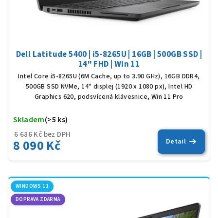
Dell Latitude 5400 | i5-8265U | 16GB | 500GB SSD |
14" FHD | Win 11
Intel Core i5-8265U (6M Cache, up to 3.90 GHz), 16GB DDR4,
500GB SSD NVMe, 14" displej (1920 x 1080 px), Intel HD
Graphics 620, podsvícená klávesnice, Win 11 Pro
Skladem
(>5 ks)
Prů
hod
6 686 Kč bez DPH
pro
8 090 Kč
Detail
je
5,0
z
5
hvěz
WINDOWS 11
DOPRAVA ZDARMA