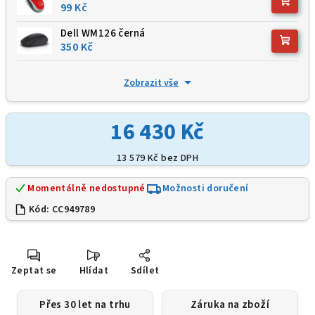
99 Kč
Dell WM126 černá
350 Kč
Zobrazit vše
16 430 Kč
13 579 Kč
bez DPH
Momentálně nedostupné
Možnosti doručení
Kód:
CC949789
Zeptat se
Hlídat
Sdílet
Přes 30 let na trhu
Záruka na zboží