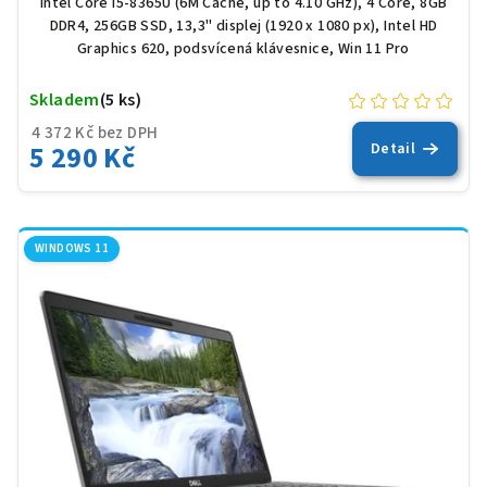
Intel Core i5-8365U (6M Cache, up to 4.10 GHz), 4 Core, 8GB
DDR4, 256GB SSD, 13,3" displej (1920 x 1080 px), Intel HD
Graphics 620, podsvícená klávesnice, Win 11 Pro
Skladem
(5 ks)
4 372 Kč bez DPH
5 290 Kč
Detail
WINDOWS 11