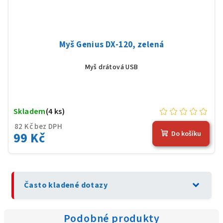
Myš Genius DX-120, zelená
Myš drátová USB
Skladem
(4 ks)
82 Kč bez DPH
99 Kč
Do košíku
expand_more
Často kladené dotazy
Podobné produkty