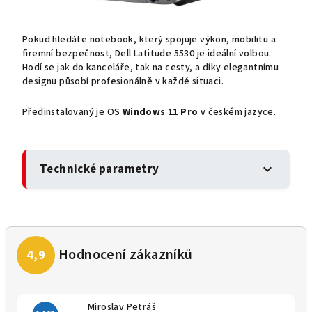
Pokud hledáte notebook, který spojuje výkon, mobilitu a
firemní bezpečnost, Dell Latitude 5530 je ideální volbou.
Hodí se jak do kanceláře, tak na cesty, a díky elegantnímu
designu působí profesionálně v každé situaci.
Předinstalovaný je OS
Windows 11 Pro
v českém jazyce.
Technické parametry
expand_more
Miroslav Petráš