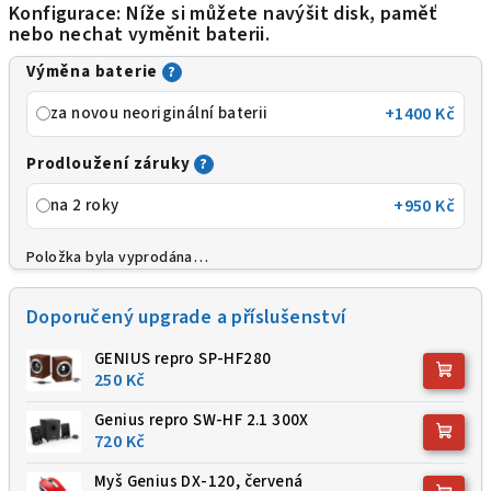
Konfigurace: Níže si můžete navýšit disk, paměť
nebo nechat vyměnit baterii.
Výměna baterie
?
za novou neoriginální baterii
+1400 Kč
Prodloužení záruky
?
na 2 roky
+950 Kč
Položka byla vyprodána…
Doporučený upgrade a příslušenství
GENIUS repro SP-HF280
250 Kč
Genius repro SW-HF 2.1 300X
720 Kč
Myš Genius DX-120, červená