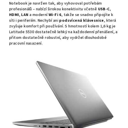
Notebook je navržen tak, aby vyhovoval potřebám
profesionálů – nabízí širokou konektivitu včetně
USB‑C
,
HDMI
,
LAN
a moderní
Wi‑Fi 6
, takže se snadno připojíte k
síti i periferiím. Nechybí ani
podsvícená klávesnice
, která
zvyšuje komfort při používání. S hmotností kolem 1,6 kg je
Latitude 5530 dostatečně lehký na každodenní přenášení, a
přitom dostatečně robustní, aby vydržel dlouhodobé
pracovní nasazení.