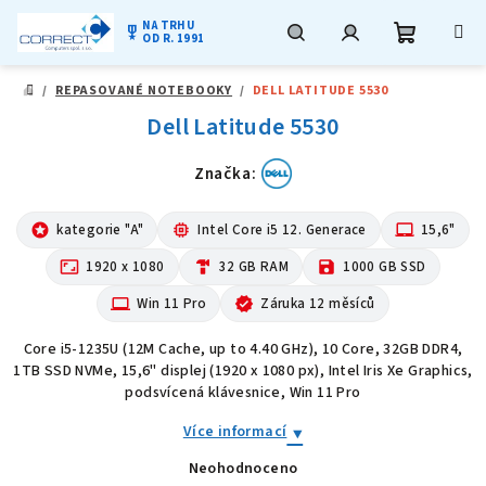
NA TRHU
military_tech
OD R. 1991
Nákupní
Hledat
Přihlášení
Přejít
/
REPASOVANÉ NOTEBOOKY
/
DELL LATITUDE 5530
na
DOMŮ
obsah
Dell Latitude 5530
košík
Značka:
stars
kategorie "A"
memory
Intel Core i5 12. Generace
laptop_mac
15,6"
aspect_ratio
1920 x 1080
hardware
32 GB RAM
save
1000 GB SSD
computer
Win 11 Pro
verified
Záruka 12 měsíců
Core i5-1235U (12M Cache, up to 4.40 GHz), 10 Core, 32GB DDR4,
1TB SSD NVMe, 15,6" displej (1920 x 1080 px), Intel Iris Xe Graphics,
podsvícená klávesnice, Win 11 Pro
Více informací
Neohodnoceno
Průměrné