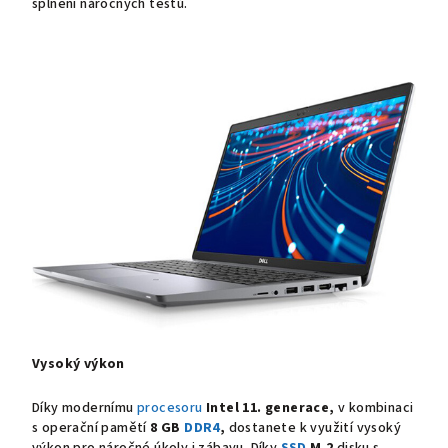
splnění náročných testů.
Vysoký výkon
Díky modernímu
procesoru
Intel 11. generace,
v kombinaci
s operační pamětí
8 GB
DDR4
,
dostanete k využití vysoký