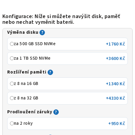
Konfigurace: Níže si můžete navýšit disk, paměť
nebo nechat vyměnit baterii.
Výměna disku
?
za 500 GB SSD NVMe
+1760 Kč
za 1 TB SSD NVMe
+3600 Kč
Rozšíření paměti
?
z 8 na 16 GB
+1340 Kč
z 8 na 32 GB
+4330 Kč
Prodloužení záruky
?
na 2 roky
+950 Kč