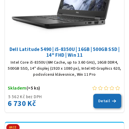
Dell Latitude 5490 | i5-8350U | 16GB | 500GB SSD |
14" FHD | Win 11
Intel Core i5-8350U (6M Cache, up to 3.60 GHz), 16GB DDR4,
500GB SSD, 14" displej (1920 x 1080 px), Intel HD Graphics 620,
podsvícená klávesnice, Win 11 Pro
Skladem
(>5 ks)
5 562 Kč bez DPH
6 730 Kč
Detail
AKCE