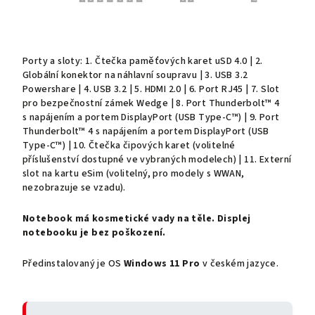
Porty a sloty: 1. Čtečka paměťových karet uSD 4.0 | 2.
Globální konektor na náhlavní soupravu | 3. USB 3.2
Powershare | 4. USB 3.2 | 5. HDMI 2.0 | 6. Port RJ45 | 7. Slot
pro bezpečnostní zámek Wedge | 8. Port Thunderbolt™ 4
s napájením a portem DisplayPort (USB Type-C™) | 9. Port
Thunderbolt™ 4 s napájením a portem DisplayPort (USB
Type-C™) | 10. Čtečka čipových karet (volitelné
příslušenství dostupné ve vybraných modelech) | 11. Externí
slot na kartu eSim (volitelný, pro modely s WWAN,
nezobrazuje se vzadu).
Notebook má kosmetické vady na těle. Displej
notebooku je bez poškození.
Předinstalovaný je OS
Windows 11 Pro
v českém jazyce.