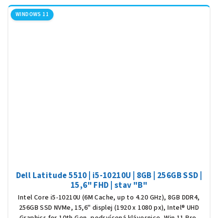
WINDOWS 11
Dell Latitude 5510 | i5-10210U | 8GB | 256GB SSD |
15,6" FHD | stav "B"
Intel Core i5-10210U (6M Cache, up to 4.20 GHz), 8GB DDR4,
256GB SSD NVMe, 15,6" displej (1920 x 1080 px), Intel® UHD
Graphics for 10th Gen, podsvícená klávesnice, Win 11 Pro,