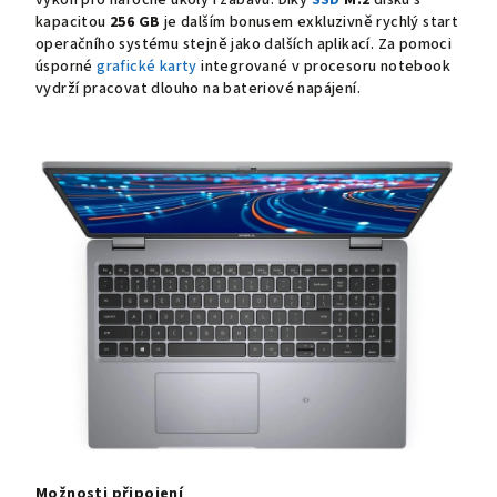
výkon pro náročné úkoly i zábavu. Díky
SSD
M.2
disku s
kapacitou
256 GB
je dalším bonusem exkluzivně rychlý start
operačního systému stejně jako dalších aplikací. Za pomoci
úsporné
grafické karty
integrované v procesoru notebook
vydrží pracovat dlouho na bateriové napájení.
Možnosti připojení