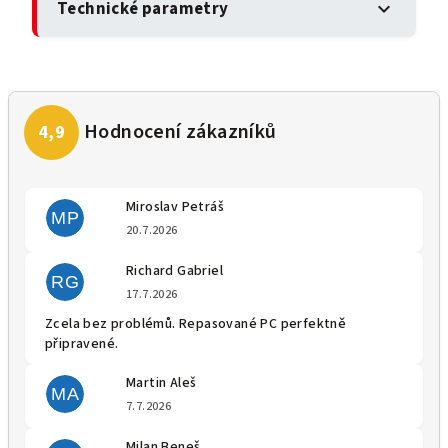
Technické parametry
expand_more
Miroslav Petráš
MP
Hodnocení obchodu je 5 z 5 
20.7.2026
Richard Gabriel
RG
Hodnocení obchodu je 5 z 5 
17.7.2026
Zcela bez problémů. Repasované PC perfektně
připravené.
Martin Aleš
MA
Hodnocení obchodu je 5 z 5 
7.7.2026
Milan Beneš