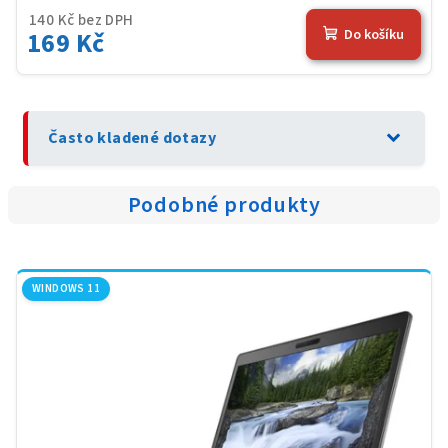
140 Kč bez DPH
169 Kč
Do košíku
expand_more
Často kladené dotazy
Podobné produkty
WINDOWS 11