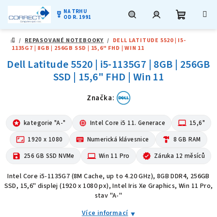
NA TRHU
military_tech
OD R. 1991
Nákupní
Hledat
Přihlášení
Přejít
/
REPASOVANÉ NOTEBOOKY
/
DELL LATITUDE 5520 | I5-
na
DOMŮ
1135G7 | 8GB | 256GB SSD | 15,6" FHD | WIN 11
obsah
košík
Dell Latitude 5520 | i5-1135G7 | 8GB | 256GB
SSD | 15,6" FHD | Win 11
Značka:
stars
kategorie "A-"
memory
Intel Core i5 11. Generace
laptop_mac
15,6"
aspect_ratio
1920 x 1080
keyboard
Numerická klávesnice
hardware
8 GB RAM
save
256 GB SSD NVMe
computer
Win 11 Pro
verified
Záruka 12 měsíců
Intel Core i5-1135G7 (8M Cache, up to 4.20 GHz), 8GB DDR4, 256GB
SSD, 15,6" displej (1920 x 1080 px), Intel Iris Xe Graphics, Win 11 Pro,
stav "A-"
Více informací