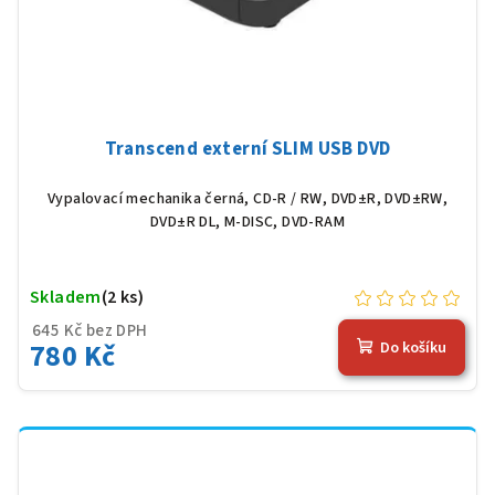
Transcend externí SLIM USB DVD
Vypalovací mechanika černá, CD-R / RW, DVD±R, DVD±RW,
DVD±R DL, M-DISC, DVD-RAM
Skladem
(2 ks)
645 Kč bez DPH
780 Kč
Do košíku