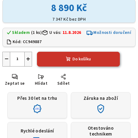
8 890 Kč
7 347 Kč
bez DPH
Skladem
(1 ks)
U vás:
11.8.2026
Možnosti doručení
Kód:
CC949887
−
+
Do košíku
Zeptat se
Hlídat
Sdílet
Přes 30 let na trhu
Záruka na zboží
1991
Otestováno
Rychlé odeslání
technikem