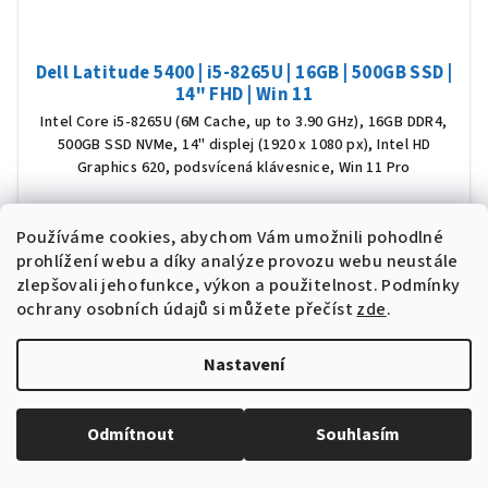
Dell Latitude 5400 | i5-8265U | 16GB | 500GB SSD |
14" FHD | Win 11
Intel Core i5-8265U (6M Cache, up to 3.90 GHz), 16GB DDR4,
500GB SSD NVMe, 14" displej (1920 x 1080 px), Intel HD
Graphics 620, podsvícená klávesnice, Win 11 Pro
Skladem
(>5 ks)
Prů
Používáme cookies, abychom Vám umožnili pohodlné
hod
6 686 Kč bez DPH
pro
prohlížení webu a díky analýze provozu webu neustále
8 090 Kč
Detail
je
zlepšovali jeho funkce, výkon a použitelnost.
Podmínky
5,0
z
ochrany osobních údajů si můžete přečíst
zde
.
5
hvěz
Nastavení
WINDOWS 11
Odmítnout
Souhlasím