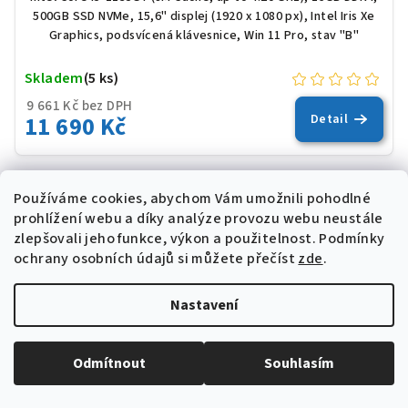
500GB SSD NVMe, 15,6" displej (1920 x 1080 px), Intel Iris Xe
Graphics, podsvícená klávesnice, Win 11 Pro, stav "B"
Skladem
(5 ks)
9 661 Kč bez DPH
11 690 Kč
Detail
Používáme cookies, abychom Vám umožnili pohodlné
NOVINKA
prohlížení webu a díky analýze provozu webu neustále
zlepšovali jeho funkce, výkon a použitelnost.
Podmínky
ochrany osobních údajů si můžete přečíst
zde
.
Nastavení
Odmítnout
Souhlasím