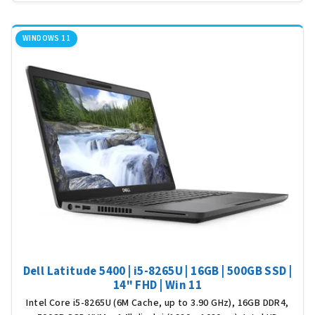
5
hvěz
WINDOWS 11
Dell Latitude 5400 | i5-8265U | 16GB | 500GB SSD |
14" FHD | Win 11
Intel Core i5-8265U (6M Cache, up to 3.90 GHz), 16GB DDR4,