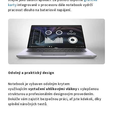
stejně jako dalších aplikací. Za pomoci úsporné
grafické
karty
integrované v procesoru dále notebook vydrží
pracovat dlouho na bateriové napájení.
Odolný a praktický design
Notebook je vybaven odolným krytem
využívajícím
vyztužení uhlíkovými vlákny
s vylepšenou
strukturou a profesionálním designovým provedením.
Dokáže vám zajistit bezpečnou práci, ať jste kdekoli, díky
splnění náročných testů.