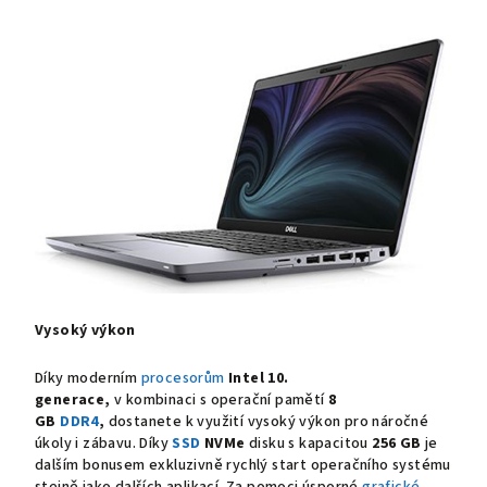
Vysoký výkon
Díky moderním
procesorům
Intel 10.
generace,
v kombinaci s operační pamětí
8
GB
DDR4
,
dostanete k využití vysoký výkon pro náročné
úkoly i zábavu. Díky
SSD
NVMe
disku s kapacitou
256 GB
je
dalším bonusem exkluzivně rychlý start operačního systému