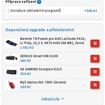
Příprava zařízení
?
Instalace základních programů
+500 Kč
Doporučený upgrade a příslušenství
Baterie T6 Power pro Dell Latitude 5410,
Li-Poly, 15,2 V, 4470 mAh (68 Wh), černá
1 561 Kč
GENIUS Smart KM-8100
385 Kč
GX GAMING Scorpion K215
350 Kč
Myš Genius NX-7005 červená
189 Kč
Zobrazit vše