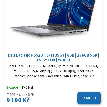
Dell Latitude 5520 | i5-1135G7 | 8GB | 256GB SSD |
15,6" FHD | Win 11
Intel Core i5-1135G7 (8M Cache, up to 4.20 GHz), 8GB DDR4,
256GB SSD, 15,6" displej (1920 x 1080 px), Intel Iris Xe
Graphics, podsvícená klávesnice, Win 11 Pro, stav "A-"
Skladem
(>5 ks)
Prů
hod
7 595 Kč bez DPH
pro
9 190 Kč
Detail
je
5,0
z