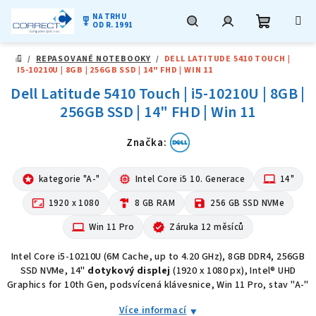
NA TRHU
military_tech
OD R. 1991
Nákupní
Hledat
Přihlášení
Přejít
/
REPASOVANÉ NOTEBOOKY
/
DELL LATITUDE 5410 TOUCH |
na
DOMŮ
I5-10210U | 8GB | 256GB SSD | 14" FHD | WIN 11
obsah
košík
Dell Latitude 5410 Touch | i5-10210U | 8GB |
256GB SSD | 14" FHD | Win 11
Značka:
stars
kategorie "A-"
memory
Intel Core i5 10. Generace
laptop_mac
14"
aspect_ratio
1920 x 1080
hardware
8 GB RAM
save
256 GB SSD NVMe
computer
Win 11 Pro
verified
Záruka 12 měsíců
Intel Core i5-10210U (6M Cache, up to 4.20 GHz), 8GB DDR4, 256GB
SSD NVMe, 14"
dotykový displej
(1920 x 1080 px), Intel® UHD
Graphics for 10th Gen, podsvícená klávesnice, Win 11 Pro, stav "A-"
Více informací