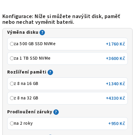
Konfigurace: Níže si můžete navýšit disk, paměť
nebo nechat vyměnit baterii.
Výměna disku
?
za 500 GB SSD NVMe
+1760 Kč
za 1 TB SSD NVMe
+3600 Kč
Rozšíření paměti
?
z 8 na 16 GB
+1340 Kč
z 8 na 32 GB
+4330 Kč
Prodloužení záruky
?
na 2 roky
+950 Kč