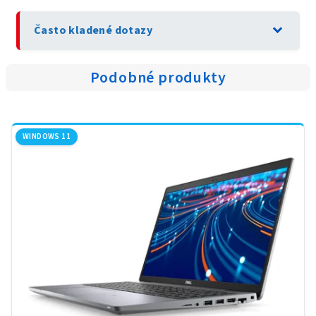
expand_more
Často kladené dotazy
Podobné produkty
WINDOWS 11