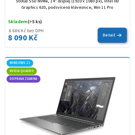
500GB SSD NVMe, 14" displej (1920 x 1080 px), Intel HD
Graphics 620, podsvícená klávesnice, Win 11 Pro
Skladem
(>5 ks)
Prů
hod
6 686 Kč bez DPH
pro
8 090 Kč
Detail
je
5,0
z
5
hvěz
WINDOWS 11
NVIDIA QUADRO
DOPRAVA ZDARMA