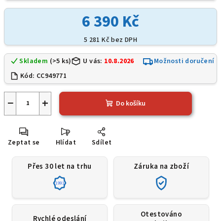
6 390 Kč
5 281 Kč
bez DPH
Skladem
(>5 ks)
U vás:
10.8.2026
Možnosti doručení
Kód:
CC949771
−
+
Do košíku
Zeptat se
Hlídat
Sdílet
Přes 30 let na trhu
Záruka na zboží
1991
Otestováno
Rychlé odeslání