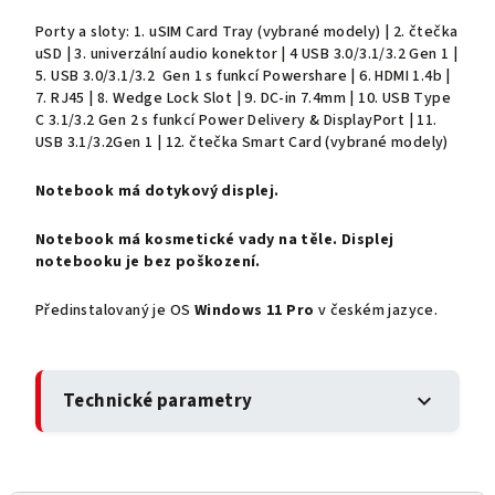
Porty a sloty: 1. uSIM Card Tray (vybrané modely) | 2. čtečka
uSD | 3. univerzální audio konektor | 4 USB 3.0/3.1/3.2 Gen 1 |
5. USB 3.0/3.1/3.2 Gen 1 s funkcí Powershare | 6. HDMI 1.4b |
7. RJ45 | 8. Wedge Lock Slot | 9. DC-in 7.4mm | 10. USB Type
C 3.1/3.2 Gen 2 s funkcí Power Delivery & DisplayPort | 11.
USB 3.1/3.2Gen 1 | 12. čtečka Smart Card (vybrané modely)
Notebook má dotykový displej.
Notebook má kosmetické vady na těle. Displej
notebooku je bez poškození.
Předinstalovaný je OS
Windows 11 Pro
v českém jazyce.
Technické parametry
expand_more