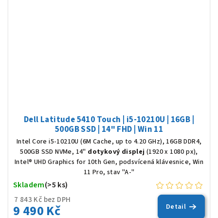
Dell Latitude 5410 Touch | i5-10210U | 16GB |
500GB SSD | 14" FHD | Win 11
Intel Core i5-10210U (6M Cache, up to 4.20 GHz), 16GB DDR4,
500GB SSD NVMe, 14"
dotykový displej
(1920 x 1080 px),
Intel® UHD Graphics for 10th Gen, podsvícená klávesnice, Win
11 Pro, stav "A-"
Skladem
(>5 ks)
7 843 Kč bez DPH
9 490 Kč
Detail