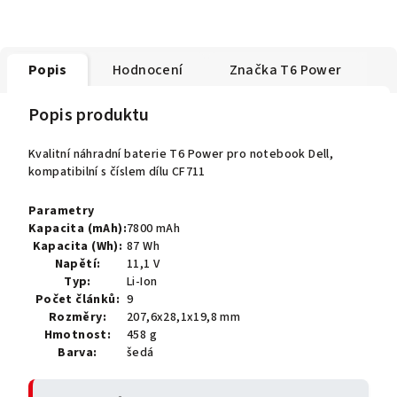
Popis
Hodnocení
Značka
T6 Power
Popis produktu
Kvalitní náhradní baterie T6 Power pro notebook Dell,
kompatibilní s číslem dílu CF711
Parametry
Kapacita (mAh):
7800 mAh
Kapacita (Wh):
87 Wh
Napětí:
11,1 V
Typ:
Li-Ion
Počet článků:
9
Rozměry:
207,6x28,1x19,8 mm
Hmotnost:
458 g
Barva:
šedá