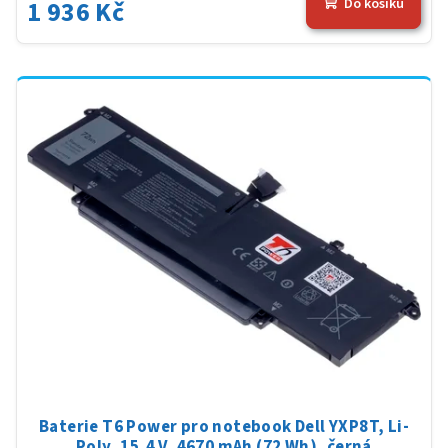
1 936 Kč
Do košíku
Baterie T6 Power pro notebook Dell YXP8T, Li-
Poly, 15,4 V, 4670 mAh (72 Wh), černá