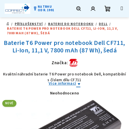
NA TRHU
military_tech
OD R. 1991
Nákupní
Hledat
Přihlášení
Přejít
/
PŘÍSLUŠENSTVÍ
/
BATERIE DO NOTEBOOKU
/
DELL
/
na
DOMŮ
BATERIE T6 POWER PRO NOTEBOOK DELL CF711, LI-ION, 11,1 V,
obsah
košík
7800 MAH (87 WH), ŠEDÁ
Baterie T6 Power pro notebook Dell CF711,
Li-Ion, 11,1 V, 7800 mAh (87 Wh), šedá
Značka:
Kvalitní náhradní baterie T6 Power pro notebook Dell, kompatibilní
s číslem dílu CF711
Více informací
Neohodnoceno
Průměrné
hodnocení
produktu
NOVÉ
je
0,0
z
5
hvězdiček.