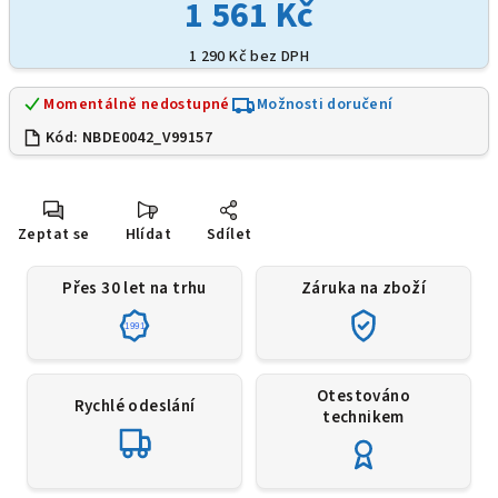
1 561 Kč
1 290 Kč bez DPH
Momentálně nedostupné
Možnosti doručení
Kód:
NBDE0042_V99157
Zeptat se
Hlídat
Sdílet
Přes 30 let na trhu
Záruka na zboží
1991
Otestováno
Rychlé odeslání
technikem