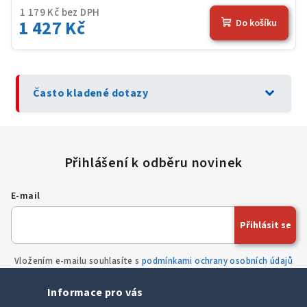
1 179 Kč bez DPH
1 427 Kč
Do košíku
expand_more
Často kladené dotazy
E-mail
Přihlásit se
Vložením e-mailu souhlasíte s
podmínkami ochrany osobních údajů
Informace pro vás