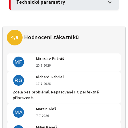
Technické parametry
expand_more
Miroslav Petráš
MP
Hodnocení obchodu je 5 z 5 
20.7.2026
Richard Gabriel
RG
Hodnocení obchodu je 5 z 5 
17.7.2026
Zcela bez problémů. Repasované PC perfektně
připravené.
Martin Aleš
MA
Hodnocení obchodu je 5 z 5 
7.7.2026
Milan Beneš