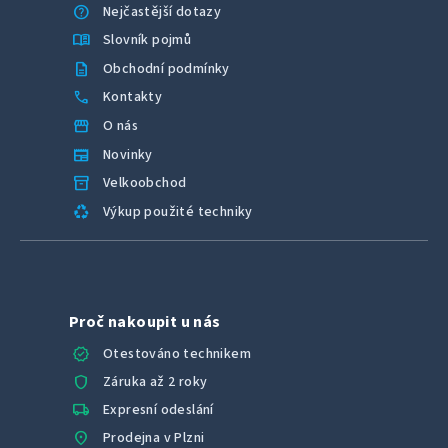
help
Nejčastější dotazy
menu_book
Slovník pojmů
description
Obchodní podmínky
call
Kontakty
storefront
O nás
newspaper
Novinky
inventory_2
Velkoobchod
recycling
Výkup použité techniky
Proč nakoupit u nás
verified
Otestováno technikem
shield
Záruka až 2 roky
local_shipping
Expresní odeslání
location_on
Prodejna v Plzni