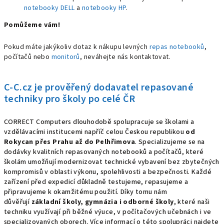
notebooky DELL
a
notebooky HP
.
Pomůžeme vám!
Pokud máte jakýkoliv dotaz k nákupu levných
repas notebooků
,
počítačů nebo
monitorů
, neváhejte nás kontaktovat.
C-C.cz je prověřený dodavatel repasované
techniky pro školy po celé ČR
CORRECT Computers dlouhodobě spolupracuje se školami a
vzdělávacími institucemi napříč celou Českou republikou
od
Rokycan přes Prahu až do Pelhřimova
. Specializujeme se na
dodávky kvalitních repasovaných notebooků a počítačů, které
školám umožňují modernizovat technické vybavení bez zbytečných
kompromisů v oblasti výkonu, spolehlivosti a bezpečnosti. Každé
zařízení před expedicí důkladně testujeme, repasujeme a
připravujeme k okamžitému použití. Díky tomu nám
důvěřují
základní školy, gymnázia i odborné školy
, které naši
techniku využívají při běžné výuce, v počítačových učebnách i ve
specializovaných oborech. Více informací o této spolupráci najdete