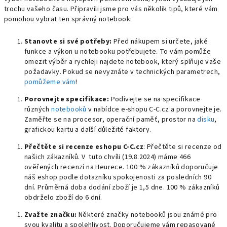
trochu vašeho času. Připravili jsme pro vás několik tipů, které vám
pomohou vybrat ten správný notebook:
Stanovte si své potřeby:
Před nákupem si určete, jaké
funkce a výkon u notebooku potřebujete. To vám pomůže
omezit výběr a rychleji najdete notebook, který splňuje vaše
požadavky. Pokud se nevyznáte v technických parametrech,
pomůžeme vám
!
Porovnejte specifikace:
Podívejte se na specifikace
různých
notebooků
v nabídce e-shopu C-C.cz a porovnejte je.
Zaměřte se na procesor, operační paměť, prostor na
disku
,
grafickou kartu a další důležité faktory.
Přečtěte si recenze eshopu C-C.cz
: Přečtěte si recenze od
našich zákazníků. V tuto chvíli (19.8.2024) máme 466
ověřených recenzí na Heurece. 100 % zákazníků doporučuje
náš eshop podle dotazníku spokojenosti za posledních 90
dní. Průměrná doba dodání zboží je 1,5 dne. 100 % zákazníků
obdrželo zboží do 6 dní.
Zvažte značku:
Některé značky notebooků jsou známé pro
svou kvalitu a spolehlivost. Doporučujeme vám repasované