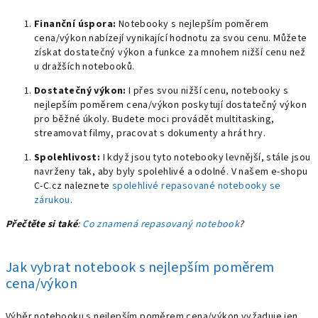
Finanční úspora:
Notebooky s nejlepším poměrem
cena/výkon nabízejí vynikající hodnotu za svou cenu. Můžete
získat dostatečný výkon a funkce za mnohem nižší cenu než
u dražších notebooků.
Dostatečný výkon:
I přes svou nižší cenu, notebooky s
nejlepším poměrem cena/výkon poskytují dostatečný výkon
pro běžné úkoly. Budete moci provádět multitasking,
streamovat filmy, pracovat s dokumenty a hrát hry.
Spolehlivost:
I když jsou tyto notebooky levnější, stále jsou
navrženy tak, aby byly spolehlivé a odolné. V našem e-shopu
C-C.cz naleznete
spolehlivé repasované notebooky se
zárukou
.
Přečtěte si také
:
Co znamená repasovaný notebook
?
Jak vybrat notebook s nejlepším poměrem
cena/výkon
Výběr notebooku s nejlepším poměrem cena/výkon vyžaduje jen