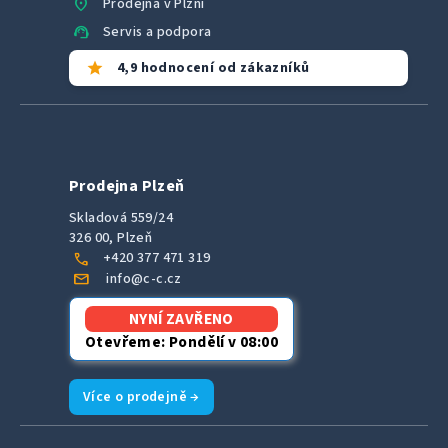
location_on
Prodejna v Plzni
support_agent
Servis a podpora
star
4,9 hodnocení od zákazníků
Prodejna Plzeň
Skladová 559/24
326 00, Plzeň
call
+420 377 471 319
mail
info@c-c.cz
NYNÍ ZAVŘENO
Otevřeme: Pondělí v 08:00
Více o prodejně →