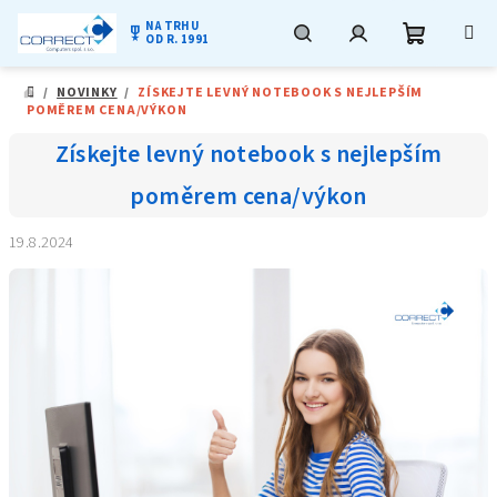
NA TRHU
military_tech
OD R. 1991
Nákupní
Hledat
Přihlášení
Přejít
/
NOVINKY
/
ZÍSKEJTE LEVNÝ NOTEBOOK S NEJLEPŠÍM
na
DOMŮ
POMĚREM CENA/VÝKON
obsah
košík
Získejte levný notebook s nejlepším
poměrem cena/výkon
19.8.2024