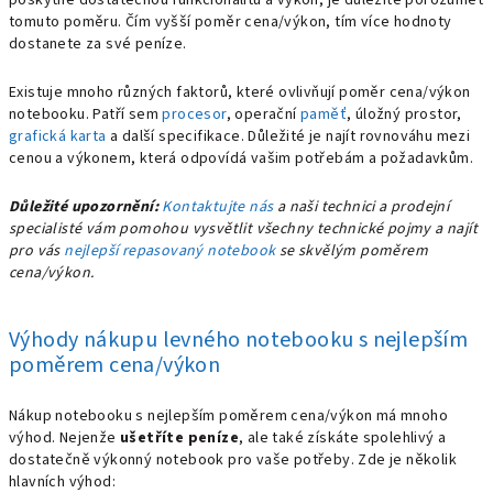
poskytne dostatečnou funkcionalitu a výkon, je důležité porozumět
tomuto poměru. Čím vyšší poměr cena/výkon, tím více hodnoty
dostanete za své peníze.
Existuje mnoho různých faktorů, které ovlivňují poměr cena/výkon
notebooku. Patří sem
procesor
, operační
paměť
, úložný prostor,
grafická karta
a další specifikace. Důležité je najít rovnováhu mezi
cenou a výkonem, která odpovídá vašim potřebám a požadavkům.
Důležité upozornění:
Kontaktujte nás
a naši technici a prodejní
specialisté vám pomohou vysvětlit všechny technické pojmy a najít
pro vás
nejlepší repasovaný notebook
se skvělým poměrem
cena/výkon.
Výhody nákupu levného notebooku s nejlepším
poměrem cena/výkon
Nákup notebooku s nejlepším poměrem cena/výkon má mnoho
výhod. Nejenže
ušetříte peníze
, ale také získáte spolehlivý a
dostatečně výkonný notebook pro vaše potřeby. Zde je několik
hlavních výhod: