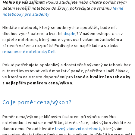
Mohlo by vás zajímat:
Pokud studujete nebo chcete pořídit svým
dětem levnější notebook do školy, pokračujte na stránku
levné
notebooky pro studenty
.
Hledáte notebook, který se bude rychle spouštět, bude mít
dlouhou výdrž baterie a kvalitní
displej
? V našem eshopu c-c.cz
najdete notebook, který bude vyhovovat vašim požadavkům a
zároveň vašemu rozpočtu! Podívejte se například na stránku
repasované notebooky Dell
.
Pokud potřebujete spolehlivý a dostatečně výkonný notebook bez
nutnosti investovat velké množství peněz, přečtěte si náš článek,
ve kterém naleznete doporučení pro
levné a kvalitní notebooky
s nejlepším poměrem cena/výkon
.
Co je poměr cena/výkon?
Poměr cena/výkon je klíčovým faktorem při výběru nového
notebooku. Jedná se o měřítko, které určuje,
jaký výkon získáte za
danou cenu. Pokud hledáte
levný zánovní notebook
, který vám