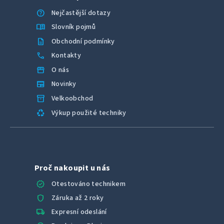
help
Nejčastější dotazy
menu_book
Slovník pojmů
description
Obchodní podmínky
call
Kontakty
storefront
O nás
newspaper
Novinky
inventory_2
Velkoobchod
recycling
Výkup použité techniky
Proč nakoupit u nás
verified
Otestováno technikem
shield
Záruka až 2 roky
local_shipping
Expresní odeslání