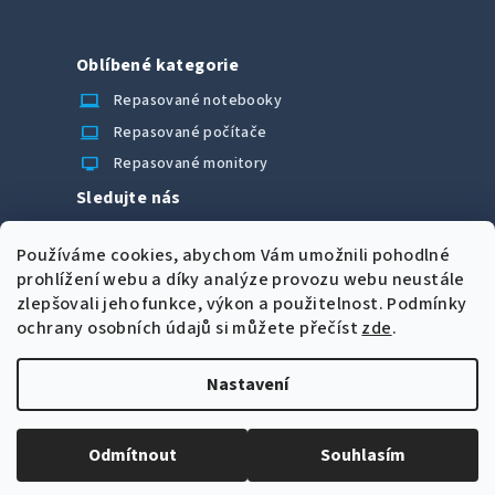
Oblíbené kategorie
laptop_chromebook
Repasované notebooky
computer
Repasované počítače
monitor
Repasované monitory
Sledujte nás
Facebook
Používáme cookies, abychom Vám umožnili pohodlné
Možnosti úhrady
prohlížení webu a díky analýze provozu webu neustále
zlepšovali jeho funkce, výkon a použitelnost.
Podmínky
ochrany osobních údajů si můžete přečíst
zde
.
Nastavení
Z
Copyright 2026
CORRECT Computers spol. s r.o.
. Všechna
á
práva vyhrazena.
Upravit nastavení cookies
Odmítnout
Souhlasím
p
Vytvořil Shoptet