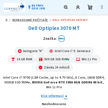
NA TRHU
military_tech
OD R. 1991
Nákupní
Hledat
Přihlášení
Přejít
/
REPASOVANÉ POČÍTAČE
/
DELL OPTIPLEX 3070 MT
na
DOMŮ
obsah
Dell Optiplex 3070 MT
košík
Značka:
stars
kategorie "A"
memory
Intel Core i7 9. Generace
hardware
16 GB RAM
save
500 GB SSD NVMe
computer
Win 11 Pro
verified
Záruka 24 měsíců
Intel Core i7-9700 (12M Cache, up to 4.70 GHz), 8 Core, 16GB DDR4,
500GB SSD NVMe,
NVIDIA GeForce RTX 3050 6GB GDDR6 96 bit
,
Win 11 Pro
Více informací
Neohodnoceno
Průměrné