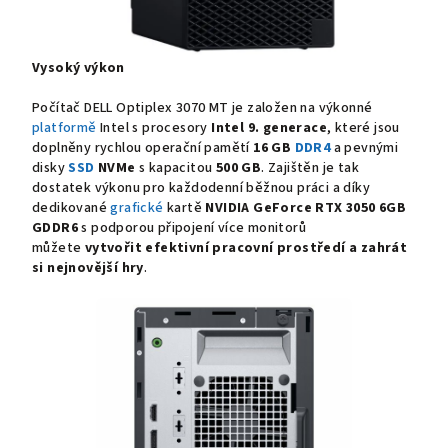
Vysoký výkon
Počítač DELL Optiplex 3070 MT je založen na výkonné
platformě
Intel s procesory
Intel 9. generace
, které jsou
doplněny rychlou operační pamětí
16 GB
DDR4
a pevnými
disky
SSD
NVMe
s kapacitou
500 GB
. Zajištěn je tak
dostatek výkonu pro každodenní běžnou práci a díky
dedikované
grafické
kartě
NVIDIA GeForce RTX 3050 6GB
GDDR6
s podporou připojení více monitorů
můžete
vytvořit efektivní pracovní prostředí a zahrát
si nejnovější hry
.