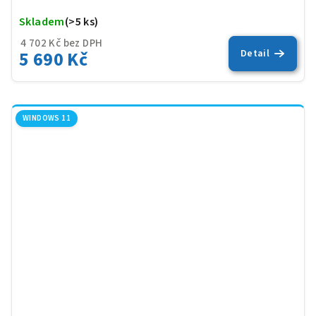
Skladem
(>5 ks)
Prů
hod
4 702 Kč bez DPH
pro
5 690 Kč
Detail
je
5,0
z
5
hvěz
WINDOWS 11