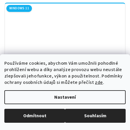
WINDOWS 11
Používáme cookies, abychom Vám umožnili pohodlné
prohlížení webu a díky analýze provozu webu neustále
zlepšovali jeho funkce, výkon a použitelnost.
Podmínky
ochrany osobních údajů si můžete přečíst
zde
.
Nastavení
Dell Optiplex 3060 SFF | i5-8400 | 16GB | 500GB
SSD | Win 11
Odmítnout
Souhlasím
Core i5-8400 (9M Cache, up to 4.0 GHz), 6 Core, 16GB DDR4,
500GB SSD NVMe, Intel® UHD Graphics 630, Win 11 Pro