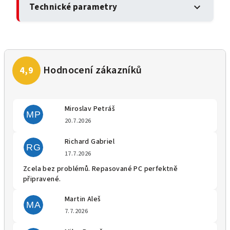
Technické parametry
expand_more
Miroslav Petráš
MP
Hodnocení obchodu je 5 z 5 
20.7.2026
Richard Gabriel
RG
Hodnocení obchodu je 5 z 5 
17.7.2026
Zcela bez problémů. Repasované PC perfektně
připravené.
Martin Aleš
MA
Hodnocení obchodu je 5 z 5 
7.7.2026