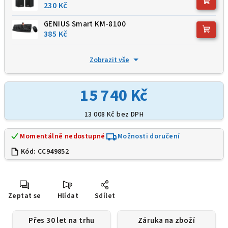
230 Kč
GENIUS Smart KM-8100
385 Kč
Zobrazit vše
15 740 Kč
13 008 Kč
bez DPH
Momentálně nedostupné
Možnosti doručení
Kód:
CC949852
Zeptat se
Hlídat
Sdílet
Přes 30 let na trhu
Záruka na zboží