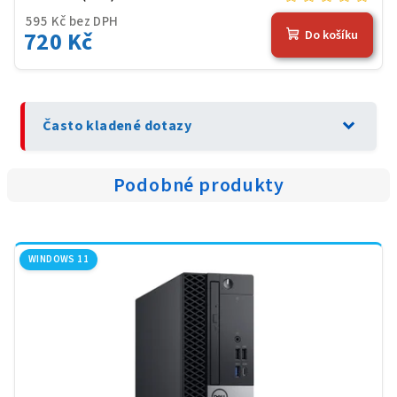
595 Kč bez DPH
720 Kč
Do košíku
expand_more
Často kladené dotazy
Podobné produkty
WINDOWS 11