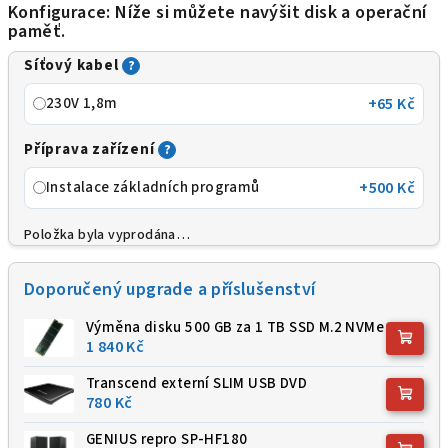
Konfigurace: Níže si můžete navýšit disk a operační
paměť.
A
Síťový kabel
?
230V 1,8m
+65 Kč
Příprava zařízení
?
Instalace základních programů
+500 Kč
Položka byla vyprodána…
Doporučený upgrade a příslušenství
Výměna disku 500 GB za 1 TB SSD M.2 NVMe
1 840 Kč
Transcend externí SLIM USB DVD
780 Kč
GENIUS repro SP-HF180