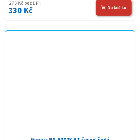
273 Kč bez DPH
330 Kč
Do košíku
Genius NX-8000S BT černo-šedá