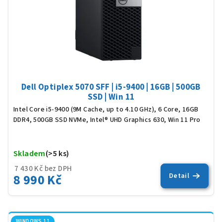
Dell Optiplex 5070 SFF | i5-9400 | 16GB | 500GB
SSD | Win 11
Intel Core i5-9400 (9M Cache, up to 4.10 GHz), 6 Core, 16GB
DDR4, 500GB SSD NVMe, Intel® UHD Graphics 630, Win 11 Pro
Skladem
(>5 ks)
Prů
hod
7 430 Kč bez DPH
pro
8 990 Kč
Detail
je
5,0
z
5
hvěz
WINDOWS 11