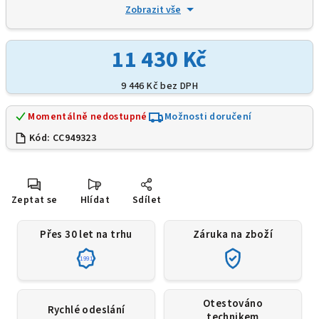
Zobrazit vše
11 430 Kč
9 446 Kč
bez DPH
Momentálně nedostupné
Možnosti doručení
Kód:
CC949323
Zeptat se
Hlídat
Sdílet
Přes 30 let na trhu
Záruka na zboží
1991
Otestováno
Rychlé odeslání
technikem