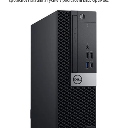
společnost snadno a rychle s počítačem DELL OptiPlex.