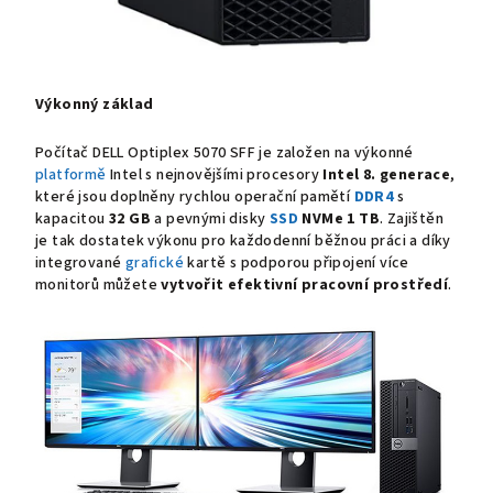
Výkonný základ
Počítač DELL Optiplex 5070 SFF je založen na výkonné
platformě
Intel s nejnovějšími procesory
Intel 8. generace
,
které jsou doplněny rychlou operační pamětí
DDR4
s
kapacitou
32 GB
a
pevnými disky
SSD
NVMe
1 TB
. Zajištěn
je tak dostatek výkonu pro každodenní běžnou práci a díky
integrované
grafické
kartě s podporou připojení více
monitorů můžete
vytvořit efektivní pracovní prostředí
.