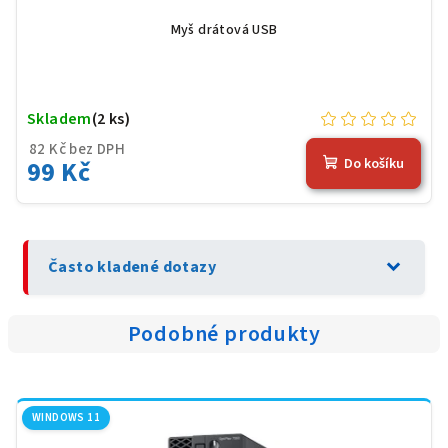
Myš drátová USB
Skladem
(2 ks)
82 Kč bez DPH
99 Kč
Do košíku
expand_more
Často kladené dotazy
Podobné produkty
WINDOWS 11