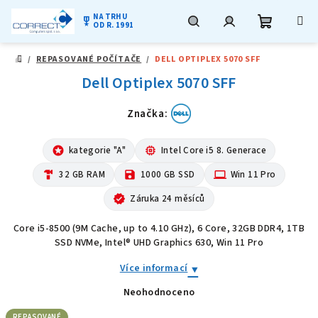
NA TRHU
military_tech
OD R. 1991
Nákupní
Hledat
Přihlášení
Přejít
/
REPASOVANÉ POČÍTAČE
/
DELL OPTIPLEX 5070 SFF
na
DOMŮ
obsah
Dell Optiplex 5070 SFF
košík
Značka:
stars
kategorie "A"
memory
Intel Core i5 8. Generace
hardware
32 GB RAM
save
1000 GB SSD
computer
Win 11 Pro
verified
Záruka 24 měsíců
Core i5-8500 (9M Cache, up to 4.10 GHz), 6 Core, 32GB DDR4, 1TB
SSD NVMe, Intel® UHD Graphics 630, Win 11 Pro
Více informací
Neohodnoceno
Průměrné
hodnocení
produktu
REPASOVANÉ