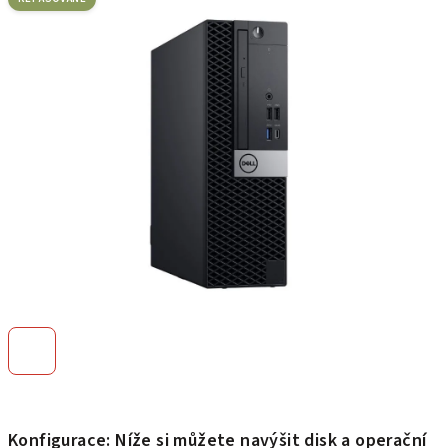
je
0,0
z
5
hvězdiček.
Konfigurace: Níže si můžete navýšit disk a operační