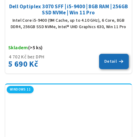
Dell Optiplex 3070 SFF | i5-9400 | 8GB RAM | 256GB
SSD NVMe | Win 11 Pro
Intel Core i5-9400 (9M Cache, up to 4.10 GHz), 6 Core, 8GB
DDR4, 256GB SSD NVMe, Intel® UHD Graphics 630, Win 11 Pro
Skladem
(>5 ks)
Prů
hod
4 702 Kč bez DPH
pro
5 690 Kč
Detail
je
5,0
z
5
hvěz
WINDOWS 11