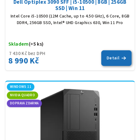
Dell Optiplex 3090 SFF | i5-10500 | 8GB | 256GB
SSD | Win 11
Intel Core i5-10500 (12M Cache, up to 4.50 GHz), 6 Core, 8GB
DDR4, 256GB SSD, Intel® UHD Graphics 630, Win 11 Pro
Skladem
(>5 ks)
Prů
hod
7 430 Kč bez DPH
pro
8 990 Kč
Detail
je
5,0
z
5
hvěz
WINDOWS 11
NVIDIA QUADRO
DOPRAVA ZDARMA