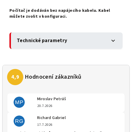
Počítač je dodáván bez napájecího kabelu. Kabel
můžete zvolit v konfiguraci.
Technické parametry
expand_more
Miroslav Petráš
MP
Hodnocení obchodu je 5 z 5 
20.7.2026
Richard Gabriel
RG
Hodnocení obchodu je 5 z 5 
17.7.2026