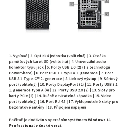
1. Vypínač | 2. Optická jednotka (volitelná) | 3. Čtečka
paměťových karet SD (volitelná) | 4. Univerzální audio
konektor typu jack | 5. Porty USB 2.0 (2) (1 s technologií
PowerShare) | 6. Port USB 3.1 typu A 1. generace | 7. Port
USB 3.1 Type-C™ 2. generace | 8. Linkový výstup | 9. Sériový
port (volitelný) | 10. Porty DisplayPort (2) | 11. Porty USB 3.1
1. generace typu A (4) | 12. Porty USB 2.0 (2) | 13. Sloty pro
karty PCIe (2) | 14. Ručně otvíratelná západka | 15. Video
port (volitelný) | 16. Port RJ-45 | 17. Vyklepnutelné sloty pro
bezdrátové antény | 18. Připojení napájení
Počítač je dodáván s operačním systémem
Windows 11
Professional v české verzi
.