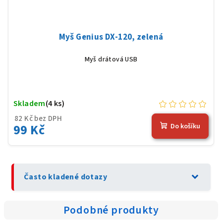
Myš Genius DX-120, zelená
Myš drátová USB
Skladem
(4 ks)
82 Kč bez DPH
99 Kč
Do košíku
expand_more
Často kladené dotazy
Podobné produkty