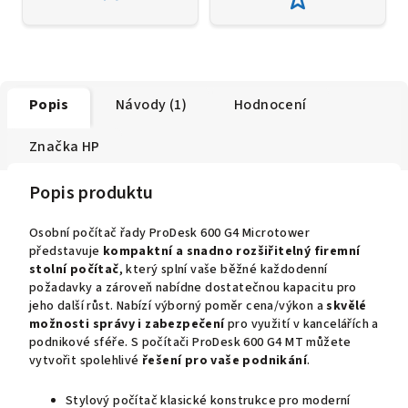
Popis
Návody (1)
Hodnocení
Značka
HP
Popis produktu
Osobní počítač řady ProDesk 600 G4 Microtower
představuje
kompaktní a
snadno rozšiřitelný firemní
stolní počítač
, který splní vaše běžné každodenní
požadavky a zároveň nabídne dostatečnou kapacitu pro
jeho další růst. Nabízí výborný poměr cena/výkon a
skvělé
možnosti správy i zabezpečení
pro využití v kancelářích a
podnikové sféře. S počítači ProDesk 600 G4 MT můžete
vytvořit spolehlivé
řešení pro vaše podnikání
.
Stylový počítač klasické konstrukce pro moderní