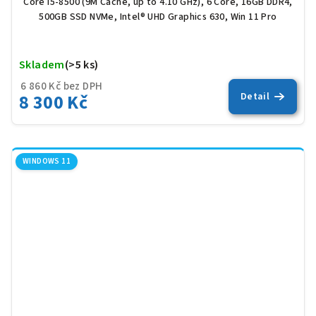
Core i5-8500 (9M Cache, up to 4.10 GHz), 6 Core, 16GB DDR4,
500GB SSD NVMe, Intel® UHD Graphics 630, Win 11 Pro
Skladem
(>5 ks)
Prů
hod
6 860 Kč bez DPH
pro
8 300 Kč
Detail
je
5,0
z
5
hvěz
WINDOWS 11