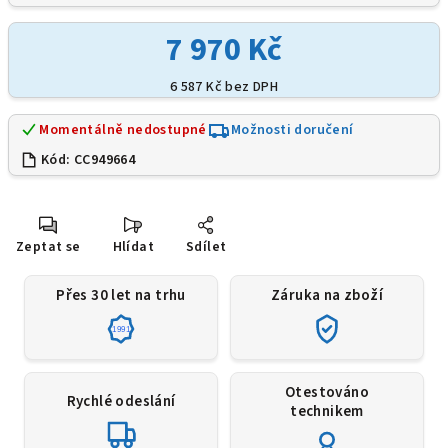
7 970 Kč
6 587 Kč
bez DPH
Momentálně nedostupné
Možnosti doručení
Kód:
CC949664
Zeptat se
Hlídat
Sdílet
Přes 30 let na trhu
Záruka na zboží
1991
Otestováno
Rychlé odeslání
technikem