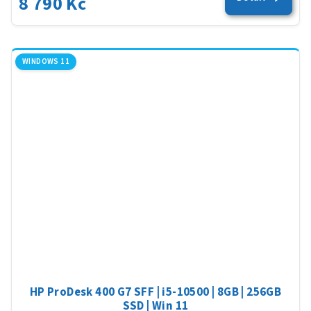
8 790 Kč
5,0
z
5
hvěz
WINDOWS 11
HP ProDesk 400 G7 SFF | i5-10500 | 8GB | 256GB
SSD | Win 11