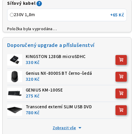
Síťový kabel
?
230V 1,8m
+65 Kč
Položka byla vyprodána…
Doporučený upgrade a příslušenství
KINGSTON 128GB microSDHC
330 Kč
Genius NX-8000S BT černo-šedá
320 Kč
GENIUS KM-100SE
275 Kč
Transcend externí SLIM USB DVD
780 Kč
Zobrazit vše