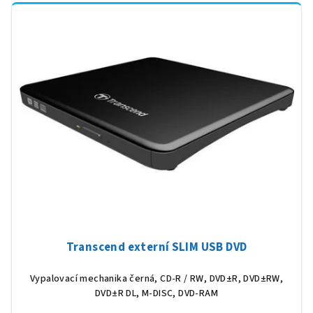
Transcend externí SLIM USB DVD
Vypalovací mechanika černá, CD-R / RW, DVD±R, DVD±RW,
DVD±R DL, M-DISC, DVD-RAM