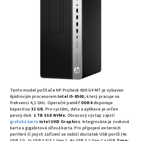
Tento model počítače HP ProDesk 600 G4 MT je vybaven
6jádrovým procesorem
Intel
i5-8500
,
který pracuje na
frekvenci 4,1 GHz. Operační paměť
DDR4
disponuje
kapacitou
32 GB
. Pro systém, data a aplikace je určen
pevný disk
1 TB SSD NVMe
. Obrazový výstup zajistí
grafická karta
Intel UHD Graphics
. Integrována je zvuková
karta a gigabitová síťová karta. Pro připojení externích
periferií či jiných zařízení se nabízí dostatek USB portů (4x
USB 2.0, 2x USB 3.0/3.1 Gen 1, 4x USB 3.1 Gen 2 a USB
Type-