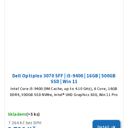
Dell Optiplex 3070 SFF | i5-9400 | 16GB | 500GB
SSD | Win 11
Intel Core i5-9400 (9M Cache, up to 4.10 GHz), 6 Core, 16GB
DDR4, 500GB SSD NVMe, Intel® UHD Graphics 630, Win 11 Pro
Skladem
(>5 ks)
Prů
hod
7 264 Kč bez DPH
pro
Detail
je