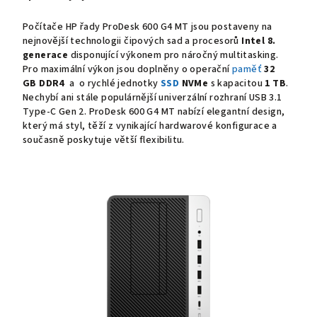
Počítače HP řady ProDesk 600 G4 MT jsou postaveny na
nejnovější technologii čipových sad a procesorů
Intel 8.
generace
disponující výkonem pro náročný multitasking.
Pro maximální výkon jsou doplněny o operační
paměť
32
GB
DDR4
a o rychlé jednotky
SSD
NVMe
s kapacitou
1 TB
.
Nechybí ani stále populárnější univerzální rozhraní USB 3.1
Type-C Gen 2. ProDesk 600 G4 MT nabízí elegantní design,
který má styl, těží z vynikající hardwarové konfigurace a
současně poskytuje větší flexibilitu.