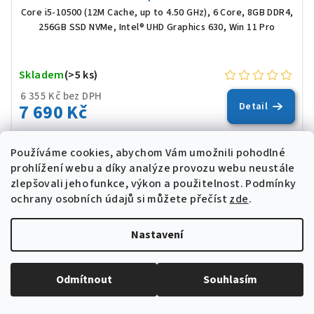
Core i5-10500 (12M Cache, up to 4.50 GHz), 6 Core, 8GB DDR4,
256GB SSD NVMe, Intel® UHD Graphics 630, Win 11 Pro
Skladem
(>5 ks)
6 355 Kč bez DPH
7 690 Kč
Detail
Používáme cookies, abychom Vám umožnili pohodlné
prohlížení webu a díky analýze provozu webu neustále
WINDOWS 11
zlepšovali jeho funkce, výkon a použitelnost.
Podmínky
ochrany osobních údajů si můžete přečíst
zde
.
Nastavení
Odmítnout
Souhlasím