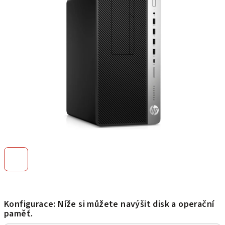
z
5
hvězdiček.
Konfigurace: Níže si můžete navýšit disk a operační
paměť.