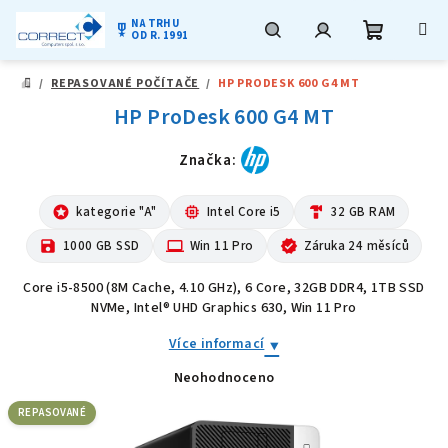
NA TRHU
military_tech
OD R. 1991
Nákupní
Hledat
Přihlášení
Přejít
/
REPASOVANÉ POČÍTAČE
/
HP PRODESK 600 G4 MT
na
DOMŮ
obsah
HP ProDesk 600 G4 MT
košík
Značka:
stars
kategorie "A"
memory
Intel Core i5
hardware
32 GB RAM
save
1000 GB SSD
computer
Win 11 Pro
verified
Záruka 24 měsíců
Core i5-8500 (8M Cache, 4.10 GHz), 6 Core, 32GB DDR4, 1TB SSD
NVMe, Intel® UHD Graphics 630, Win 11 Pro
Více informací
Neohodnoceno
Průměrné
hodnocení
produktu
REPASOVANÉ
je
0,0