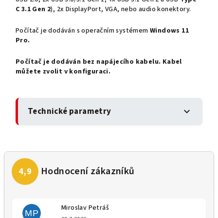
C
3.1
Gen 2
), 2x DisplayPort, VGA, nebo audio konektory.
Počítač je dodáván s operačním systémem
Windows 11
Pro.
Počítač je dodáván bez napájecího kabelu. Kabel
můžete zvolit v konfiguraci.
Technické parametry
expand_more
Miroslav Petráš
MP
Hodnocení obchodu je 5 z 5 