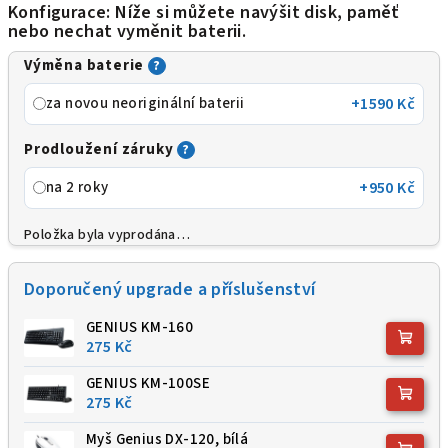
Konfigurace: Níže si můžete navýšit disk, paměť
nebo nechat vyměnit baterii.
Výměna baterie
?
za novou neoriginální baterii
+1590 Kč
Prodloužení záruky
?
na 2 roky
+950 Kč
Položka byla vyprodána…
Doporučený upgrade a příslušenství
GENIUS KM-160
275 Kč
GENIUS KM-100SE
275 Kč
Myš Genius DX-120, bílá