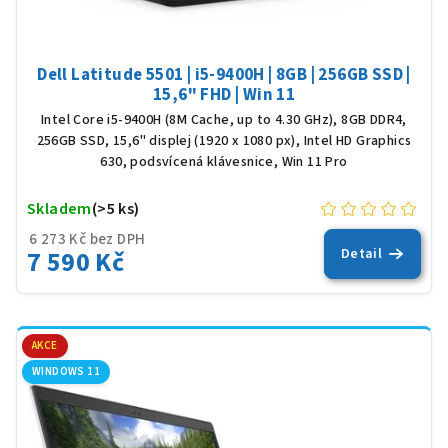
Dell Latitude 5501 | i5-9400H | 8GB | 256GB SSD |
15,6" FHD | Win 11
Intel Core i5-9400H (8M Cache, up to 4.30 GHz), 8GB DDR4,
256GB SSD, 15,6" displej (1920 x 1080 px), Intel HD Graphics
630, podsvícená klávesnice, Win 11 Pro
Skladem
(>5 ks)
6 273 Kč bez DPH
7 590 Kč
Detail
AKCE
WINDOWS 11