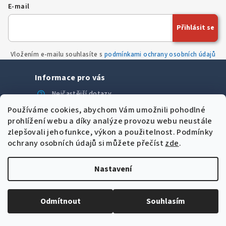
E-mail
Přihlásit se
Vložením e-mailu souhlasíte s
podmínkami ochrany osobních údajů
Informace pro vás
help
Nejčastější dotazy
menu_book
Slovník pojmů
Používáme cookies, abychom Vám umožnili pohodlné
prohlížení webu a díky analýze provozu webu neustále
description
Obchodní podmínky
zlepšovali jeho funkce, výkon a použitelnost.
Podmínky
call
Kontakty
ochrany osobních údajů si můžete přečíst
zde
.
storefront
O nás
newspaper
Novinky
Nastavení
inventory_2
Velkoobchod
recycling
Výkup použité techniky
Odmítnout
Souhlasím