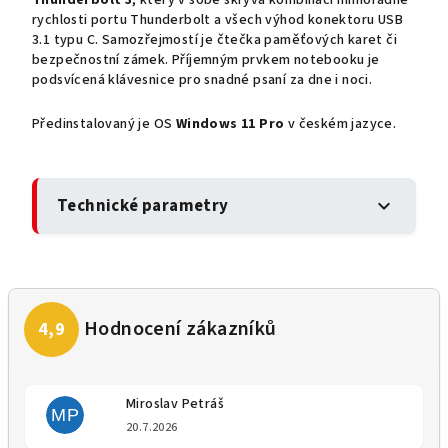
rychlosti portu Thunderbolt a všech výhod konektoru USB
3.1 typu C. Samozřejmostí je čtečka paměťových karet či
bezpečnostní zámek. Příjemným prvkem notebooku je
podsvícená klávesnice pro snadné psaní za dne i noci.
Předinstalovaný je OS
Windows 11 Pro
v českém jazyce.
Technické parametry
expand_more
Miroslav Petráš
MP
Hodnocení obchodu je 5 z 5 
20.7.2026