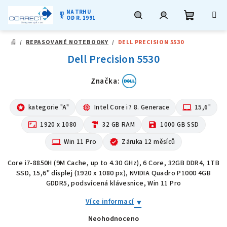
NA TRHU
military_tech
OD R. 1991
Nákupní
Hledat
Přihlášení
Přejít
/
REPASOVANÉ NOTEBOOKY
/
DELL PRECISION 5530
na
DOMŮ
obsah
Dell Precision 5530
košík
Značka:
stars
kategorie "A"
memory
Intel Core i7 8. Generace
laptop_mac
15,6"
aspect_ratio
1920 x 1080
hardware
32 GB RAM
save
1000 GB SSD
computer
Win 11 Pro
verified
Záruka 12 měsíců
Core i7-8850H (9M Cache, up to 4.30 GHz), 6 Core, 32GB DDR4, 1TB
SSD, 15,6" displej (1920 x 1080 px), NVIDIA Quadro P1000 4GB
GDDR5, podsvícená klávesnice, Win 11 Pro
Více informací
Neohodnoceno
Průměrné