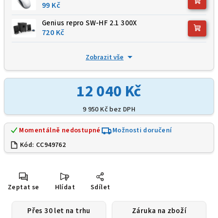
99 Kč
Genius repro SW-HF 2.1 300X
720 Kč
Zobrazit vše
12 040 Kč
9 950 Kč
bez DPH
Momentálně nedostupné
Možnosti doručení
Kód:
CC949762
Zeptat se
Hlídat
Sdílet
Přes 30 let na trhu
Záruka na zboží