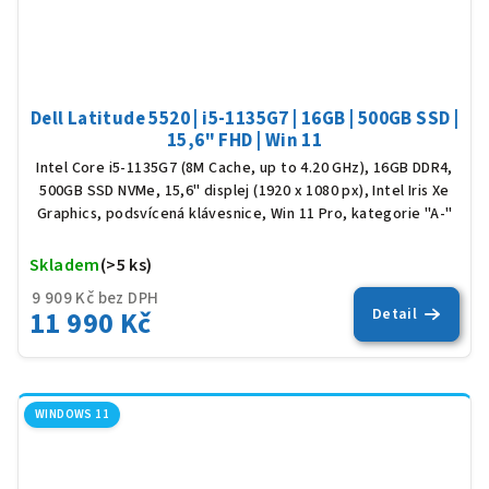
Dell Latitude 5520 | i5-1135G7 | 16GB | 500GB SSD |
15,6" FHD | Win 11
Intel Core i5-1135G7 (8M Cache, up to 4.20 GHz), 16GB DDR4,
500GB SSD NVMe, 15,6" displej (1920 x 1080 px), Intel Iris Xe
Graphics, podsvícená klávesnice, Win 11 Pro, kategorie "A-"
Skladem
(>5 ks)
Prů
hod
9 909 Kč bez DPH
pro
11 990 Kč
Detail
je
5,0
z
5
hvěz
WINDOWS 11