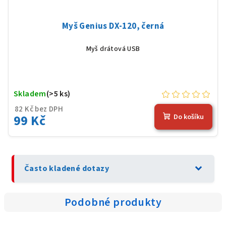
Myš Genius DX-120, černá
Myš drátová USB
Skladem
(>5 ks)
82 Kč bez DPH
99 Kč
Do košíku
expand_more
Často kladené dotazy
Podobné produkty