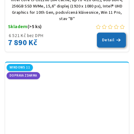
Intel Core i5-10210U (6M Cache, up to 4.20 GHz), 8GB DDR4,
256GB SSD NVMe, 15,6" displej (1920 x 1080 px), Intel® UHD
Graphics for 10th Gen, podsvícená klávesnice, Win 11 Pro,
stav "B"
Skladem
(>5 ks)
6 521 Kč bez DPH
7 890 Kč
Detail
WINDOWS 11
DOPRAVA ZDARMA