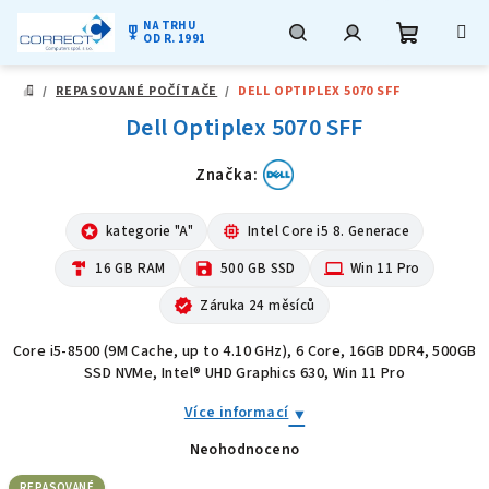
NA TRHU
military_tech
OD R. 1991
Nákupní
Hledat
Přihlášení
Přejít
/
REPASOVANÉ POČÍTAČE
/
DELL OPTIPLEX 5070 SFF
na
DOMŮ
obsah
Dell Optiplex 5070 SFF
košík
Značka:
stars
kategorie "A"
memory
Intel Core i5 8. Generace
hardware
16 GB RAM
save
500 GB SSD
computer
Win 11 Pro
verified
Záruka 24 měsíců
Core i5-8500 (9M Cache, up to 4.10 GHz), 6 Core, 16GB DDR4, 500GB
SSD NVMe, Intel® UHD Graphics 630, Win 11 Pro
Více informací
Neohodnoceno
Průměrné
hodnocení
produktu
REPASOVANÉ