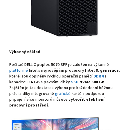
Výkonný základ
Počítač DELL Optiplex 5070 SFF je založen na výkonné
platformě
Intel s nejnovějšími procesory
Intel 8. generace
,
které jsou doplněny rychlou operační pamětí
DDR4
s
kapacitou
16 GB
a
pevnými disky
SSD
NVMe
500 GB
.
Zajištěn je tak dostatek výkonu pro každodenní běžnou
práci a díky integrované
grafické
kartě s podporou
připojení více monitorů můžete
vytvořit efektivní
pracovní prostředí
.