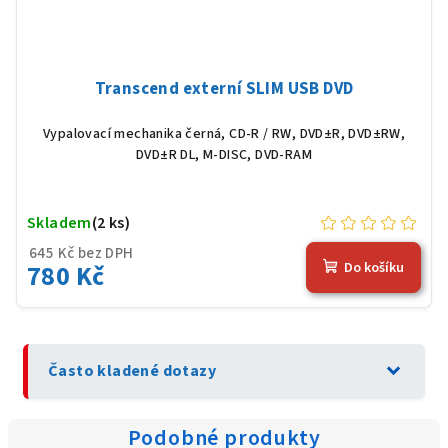
Transcend externí SLIM USB DVD
Vypalovací mechanika černá, CD-R / RW, DVD±R, DVD±RW,
DVD±R DL, M-DISC, DVD-RAM
Skladem
(2 ks)
645 Kč bez DPH
780 Kč
Do košíku
expand_more
Často kladené dotazy
Podobné produkty