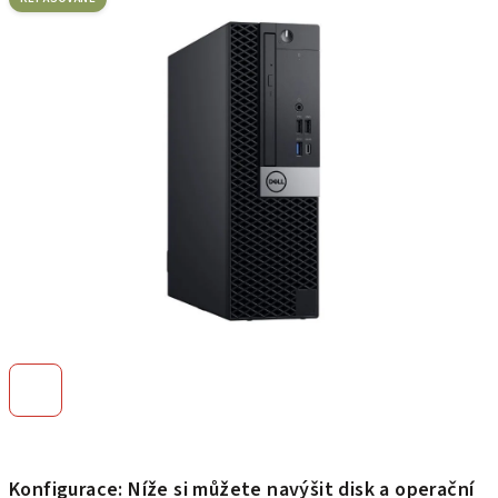
je
0,0
z
5
hvězdiček.
Konfigurace: Níže si můžete navýšit disk a operační