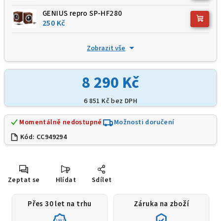
GENIUS repro SP-HF280
250 Kč
Zobrazit vše
8 290 Kč
6 851 Kč
bez DPH
Momentálně nedostupné
Možnosti doručení
Kód:
CC949294
Zeptat se
Hlídat
Sdílet
Přes 30 let na trhu
Záruka na zboží
1991