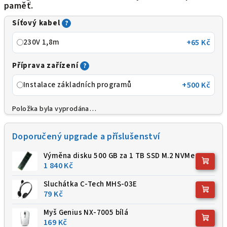
paměť.
Síťový kabel
?
230V 1,8m
+65 Kč
Příprava zařízení
?
Instalace základních programů
+500 Kč
Položka byla vyprodána…
Doporučený upgrade a příslušenství
Výměna disku 500 GB za 1 TB SSD M.2 NVMe
1 840 Kč
Sluchátka C-Tech MHS-03E
79 Kč
Myš Genius NX-7005 bílá
169 Kč