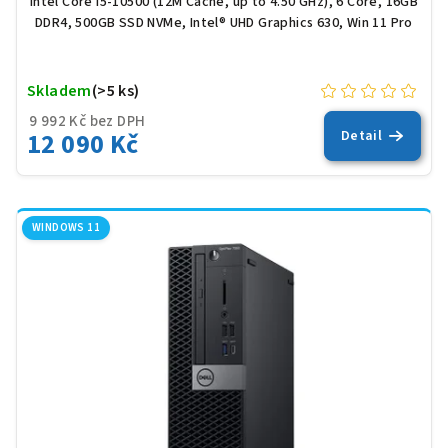
Intel Core i5-10500 (12M Cache, up to 4.50 GHz), 6 Core, 16GB
DDR4, 500GB SSD NVMe, Intel® UHD Graphics 630, Win 11 Pro
Skladem
(>5 ks)
9 992 Kč bez DPH
12 090 Kč
Detail
WINDOWS 11