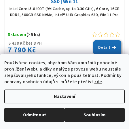
SSD | Win 11
Intel Core i5-8400T (9M Cache, up to 3.30 GHz), 6 Core, 16GB
DDR4, 500GB SSD NVMe, Intel® UHD Graphics 630, Win 11 Pro
Skladem
(>5 ks)
6 438 Kč bez DPH
7 790 Kč
Detail
Používáme cookies, abychom Vám umožnili pohodlné
prohlížení webu a díky analýze provozu webu neustále
WINDOWS 11
zlepšovali jeho funkce, výkon a použitelnost.
Podmínky
ochrany osobních údajů si můžete přečíst
zde
.
Nastavení
Odmítnout
Souhlasím