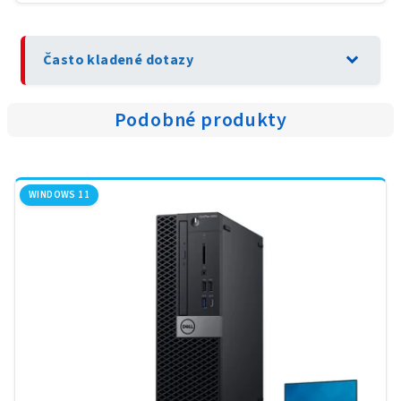
expand_more
Často kladené dotazy
Podobné produkty
WINDOWS 11