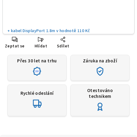
+ kabel DisplayPort 1.8m
v hodnotě 110 Kč
Zeptat se
Hlídat
Sdílet
Přes 30 let na trhu
Záruka na zboží
1991
Otestováno
Rychlé odeslání
technikem