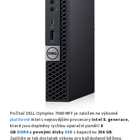
Počítač DELL Optiplex 7060 MFF je založen na výkonné
platformě
Intel s nejnovějšími procesory
Intel 8. generace
,
které jsou doplněny rychlou operační pamětí
8
GB
DDR4
a
pevnými disky
SSD
s kapacitou
256 GB
.
Zajištěn je tak dostatek výkonu pro každodenní běžnou