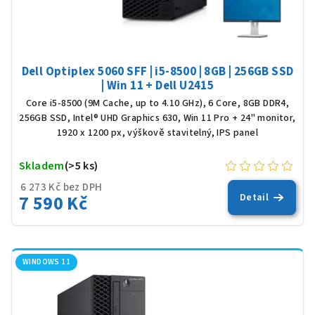
Dell Optiplex 5060 SFF | i5-8500 | 8GB | 256GB SSD
| Win 11 + Dell U2415
Core i5-8500 (9M Cache, up to 4.10 GHz), 6 Core, 8GB DDR4,
256GB SSD, Intel® UHD Graphics 630, Win 11 Pro + 24" monitor,
1920 x 1200 px, výškově stavitelný, IPS panel
Skladem
(>5 ks)
6 273 Kč bez DPH
7 590 Kč
Detail
WINDOWS 11