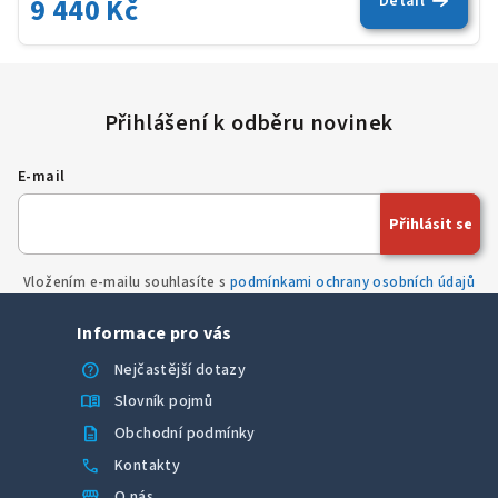
9 440 Kč
Detail
E-mail
Přihlásit se
Vložením e-mailu souhlasíte s
podmínkami ochrany osobních údajů
Informace pro vás
help
Nejčastější dotazy
menu_book
Slovník pojmů
description
Obchodní podmínky
call
Kontakty
storefront
O nás