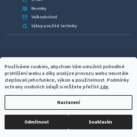
newspaper
Novinky
inventory_2
Velkoobchod
recycling
Výkup použité techniky
Proč nakoupit u nás
Používáme cookies, abychom Vám umožnili pohodlné
verified
Otestováno technikem
prohlížení webu a díky analýze provozu webu neustále
shield
Záruka až 2 roky
zlepšovali jeho funkce, výkon a použitelnost.
Podmínky
local_shipping
Expresní odeslání
ochrany osobních údajů si můžete přečíst
zde
.
location_on
Prodejna v Plzni
Nastavení
support_agent
Servis a podpora
star
4,9 hodnocení od zákazníků
Odmítnout
Souhlasím