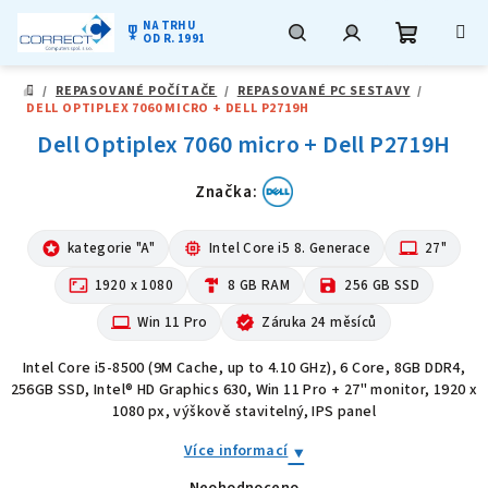
NA TRHU
military_tech
OD R. 1991
Nákupní
Hledat
Přihlášení
Přejít
/
REPASOVANÉ POČÍTAČE
/
REPASOVANÉ PC SESTAVY
/
na
DOMŮ
DELL OPTIPLEX 7060 MICRO + DELL P2719H
obsah
košík
Dell Optiplex 7060 micro + Dell P2719H
Značka:
stars
kategorie "A"
memory
Intel Core i5 8. Generace
laptop_mac
27"
aspect_ratio
1920 x 1080
hardware
8 GB RAM
save
256 GB SSD
computer
Win 11 Pro
verified
Záruka 24 měsíců
Intel Core i5-8500 (9M Cache, up to 4.10 GHz), 6 Core, 8GB DDR4,
256GB SSD, Intel® HD Graphics 630, Win 11 Pro + 27" monitor, 1920 x
1080 px, výškově stavitelný, IPS panel
Více informací
Neohodnoceno