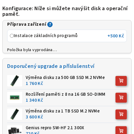
Konfigurace: Níže si můžete navýšit disk a operační
paměť.
Příprava zařízení
?
Instalace základních programů
+500 Kč
Položka byla vyprodána…
Doporučený upgrade a příslušenství
Výměna disku za 500 GB SSD M.2 NVMe
1 760 Kč
Rozšíření paměti z 8 na 16 GB SO-DIMM
1 340 Kč
Výměna disku za 1 TB SSD M.2 NVMe
3 600 Kč
Genius repro SW-HF 2.1 300X
720 Kč