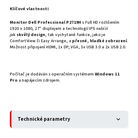
Klíčové vlastnosti
Monitor Dell Professional P2719H
s Full HD rozlišením
1920 x 1080, 27" displejem a technologií IPS nabízí
jak
skvělý design
, tak vychytané funkce, jako je
ComfortView či Easy Arrange, a
přesné, hladké zobrazení
.
Možnost připojení HDMI, 1x DP, VGA, 3x USB 3.0 a 2x USB 2.0.
Počítač je dodáván s operačním systémem
Windows 11
Pro
a napájecím zdrojem.
Technické parametry
expand_more