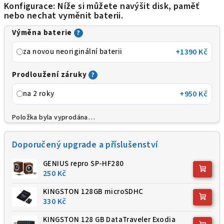
Konfigurace: Níže si můžete navýšit disk, paměť
nebo nechat vyměnit baterii.
Výměna baterie
?
za novou neoriginální baterii
+1390 Kč
Prodloužení záruky
?
na 2 roky
+950 Kč
Položka byla vyprodána…
Doporučený upgrade a příslušenství
GENIUS repro SP-HF280
250 Kč
KINGSTON 128GB microSDHC
330 Kč
KINGSTON 128 GB DataTraveler Exodia