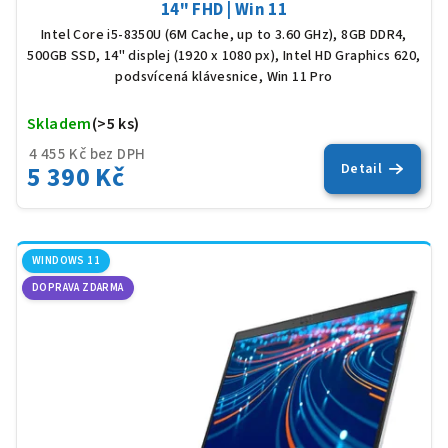
14" FHD | Win 11
Intel Core i5-8350U (6M Cache, up to 3.60 GHz), 8GB DDR4,
500GB SSD, 14" displej (1920 x 1080 px), Intel HD Graphics 620,
podsvícená klávesnice, Win 11 Pro
Skladem
(>5 ks)
Prů
hod
4 455 Kč bez DPH
pro
5 390 Kč
Detail
je
5,0
z
5
hvěz
WINDOWS 11
DOPRAVA ZDARMA