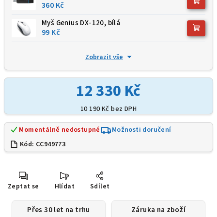
360 Kč
Myš Genius DX-120, bílá
99 Kč
Zobrazit vše
12 330 Kč
10 190 Kč
bez DPH
Momentálně nedostupné
Možnosti doručení
Kód:
CC949773
Zeptat se
Hlídat
Sdílet
Přes 30 let na trhu
Záruka na zboží