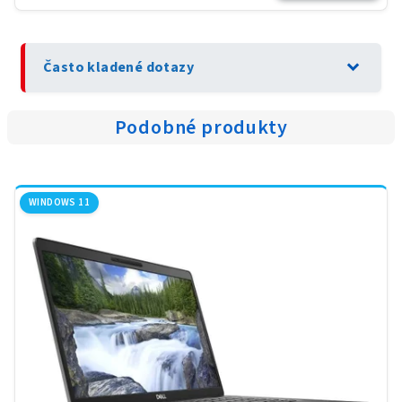
expand_more
Často kladené dotazy
Podobné produkty
WINDOWS 11