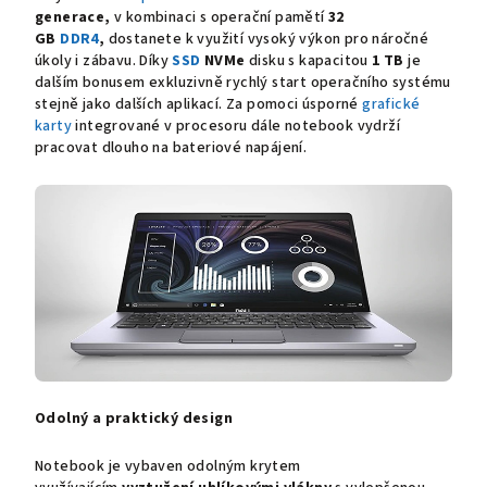
generace,
v kombinaci s operační pamětí
32
GB
DDR4
,
dostanete k využití vysoký výkon pro náročné
úkoly i zábavu. Díky
SSD
NVMe
disku s kapacitou
1 TB
je
dalším bonusem exkluzivně rychlý start operačního systému
stejně jako dalších aplikací. Za pomoci úsporné
grafické
karty
integrované v procesoru dále notebook vydrží
pracovat dlouho na bateriové napájení.
Odolný a praktický design
Notebook je vybaven odolným krytem