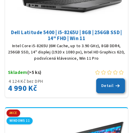
Dell Latitude 5400 | i5-8265U | 8GB | 256GB SSD |
14" FHD | Win 11
Intel Core i5-8265U (6M Cache, up to 3.90 GHz), 8GB DDR4,
256GB SSD, 14" displej (1920 x 1080 px), Intel HD Graphics 620,
podsvícená klávesnice, Win 11 Pro
Skladem
(>5 ks)
4 124 Kč bez DPH
4 990 Kč
Detail
AKCE
WINDOWS 11