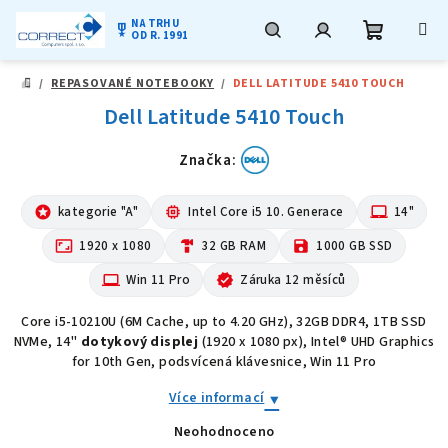
NA TRHU
military_tech
OD R. 1991
Nákupní
Hledat
Přihlášení
Přejít
/
REPASOVANÉ NOTEBOOKY
/
DELL LATITUDE 5410 TOUCH
na
DOMŮ
obsah
Dell Latitude 5410 Touch
košík
Značka:
stars
kategorie "A"
memory
Intel Core i5 10. Generace
laptop_mac
14"
aspect_ratio
1920 x 1080
hardware
32 GB RAM
save
1000 GB SSD
computer
Win 11 Pro
verified
Záruka 12 měsíců
Core i5-10210U (6M Cache, up to 4.20 GHz), 32GB DDR4, 1TB SSD
NVMe, 14"
dotykový displej
(1920 x 1080 px), Intel® UHD Graphics
for 10th Gen, podsvícená klávesnice, Win 11 Pro
Více informací
Neohodnoceno
Průměrné