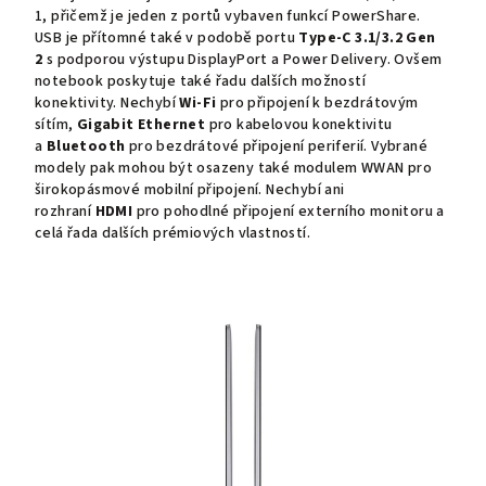
1, přičemž je jeden z portů vybaven funkcí PowerShare.
USB je přítomné také v podobě portu
Type-C 3.1/3.2 Gen
2
s podporou výstupu DisplayPort a Power Delivery. Ovšem
notebook poskytuje také řadu dalších možností
konektivity. Nechybí
Wi-Fi
pro připojení k bezdrátovým
sítím,
Gigabit Ethernet
pro kabelovou konektivitu
a
Bluetooth
pro bezdrátové připojení periferií. Vybrané
modely pak mohou být osazeny také modulem WWAN pro
širokopásmové mobilní připojení. Nechybí ani
rozhraní
HDMI
pro pohodlné připojení externího monitoru a
celá řada dalších prémiových vlastností.