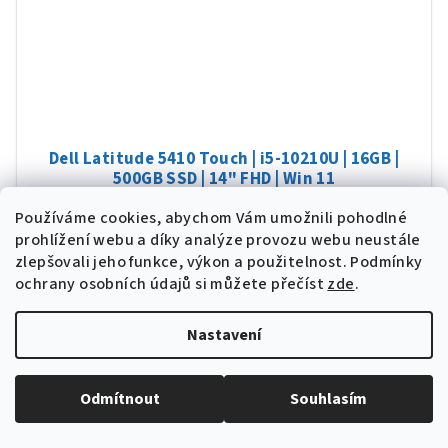
Dell Latitude 5410 Touch | i5-10210U | 16GB |
500GB SSD | 14" FHD | Win 11
Intel Core i5-10210U (6M Cache, up to 4.20 GHz), 16GB DDR4,
Používáme cookies, abychom Vám umožnili pohodlné
500GB SSD NVMe, 14"
dotykový displej
(1920 x 1080 px),
prohlížení webu a díky analýze provozu webu neustále
Intel® UHD Graphics for 10th Gen, podsvícená klávesnice, Win
zlepšovali jeho funkce, výkon a použitelnost.
Podmínky
11 Pro, stav "A-"
ochrany osobních údajů si můžete přečíst
zde
.
Skladem
(>5 ks)
7 843 Kč bez DPH
Nastavení
9 490 Kč
Detail
Odmítnout
Souhlasím
WINDOWS 11