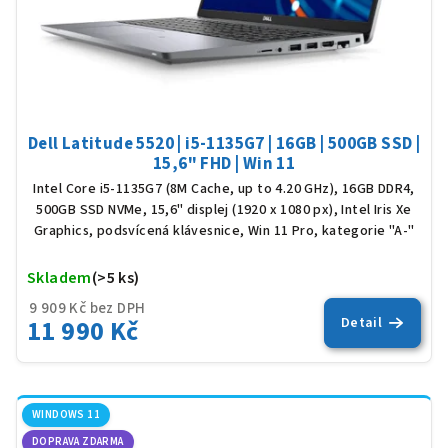
Dell Latitude 5520 | i5-1135G7 | 16GB | 500GB SSD |
15,6" FHD | Win 11
Intel Core i5-1135G7 (8M Cache, up to 4.20 GHz), 16GB DDR4,
500GB SSD NVMe, 15,6" displej (1920 x 1080 px), Intel Iris Xe
Graphics, podsvícená klávesnice, Win 11 Pro, kategorie "A-"
Skladem
(>5 ks)
Prů
hod
9 909 Kč bez DPH
pro
11 990 Kč
Detail
je
5,0
z
5
hvěz
WINDOWS 11
DOPRAVA ZDARMA