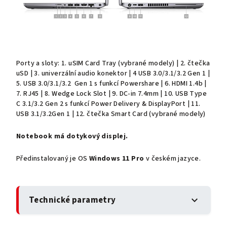
Porty a sloty: 1. uSIM Card Tray (vybrané modely) | 2. čtečka
uSD | 3. univerzální audio konektor | 4 USB 3.0/3.1/3.2 Gen 1 |
5. USB 3.0/3.1/3.2 Gen 1 s funkcí Powershare | 6. HDMI 1.4b |
7. RJ45 | 8. Wedge Lock Slot | 9. DC-in 7.4mm | 10. USB Type
C 3.1/3.2 Gen 2 s funkcí Power Delivery & DisplayPort | 11.
USB 3.1/3.2Gen 1 | 12. čtečka Smart Card (vybrané modely)
Notebook má dotykový displej.
Předinstalovaný je OS
Windows 11 Pro
v českém jazyce.
Technické parametry
expand_more