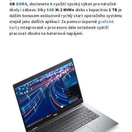
GB
DDR4
,
dostanete k využití vysoký výkon pro náročné
úkoly i zábavu. Díky
SSD
M.2 NVMe
disku s kapacitou
1 TB
je
dalším bonusem exkluzivně rychlý start operačního systému
stejně jako dalších aplikací. Za pomoci úsporné
grafické
karty
integrované v procesoru dále notebook vydrží
pracovat dlouho na bateriové napájení.