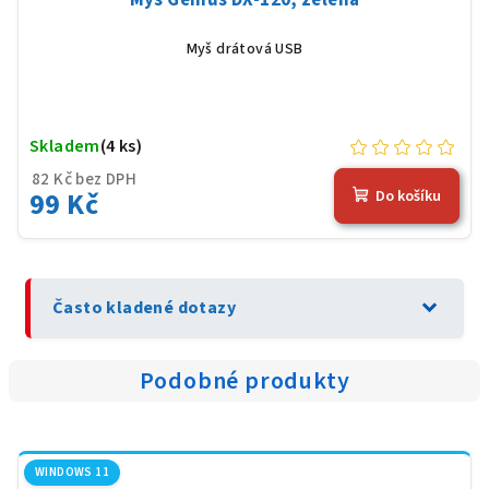
Myš Genius DX-120, zelená
Myš drátová USB
Skladem
(4 ks)
82 Kč bez DPH
99 Kč
Do košíku
expand_more
Často kladené dotazy
Podobné produkty
WINDOWS 11