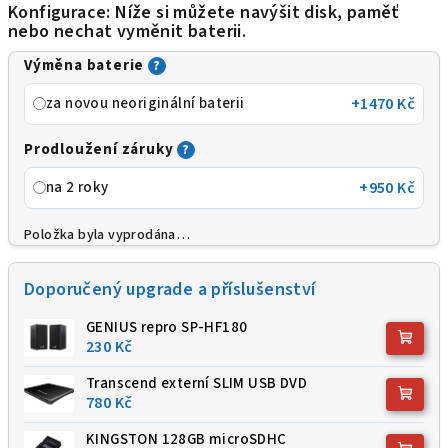
Konfigurace: Níže si můžete navýšit disk, paměť
nebo nechat vyměnit baterii.
Výměna baterie
?
za novou neoriginální baterii
+1470 Kč
Prodloužení záruky
?
na 2 roky
+950 Kč
Položka byla vyprodána…
Doporučený upgrade a příslušenství
GENIUS repro SP-HF180
230 Kč
Transcend externí SLIM USB DVD
780 Kč
KINGSTON 128GB microSDHC