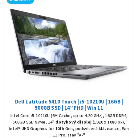
Dell Latitude 5410 Touch | i5-10210U | 16GB |
500GB SSD | 14" FHD | Win 11
Intel Core i5-10210U (6M Cache, up to 4.20 GHz), 16GB DDR4,
500GB SSD NVMe, 14"
dotykový displej
(1920 x 1080 px),
Intel® UHD Graphics for 10th Gen, podsvícená klávesnice, Win
11 Pro, stav "A-"