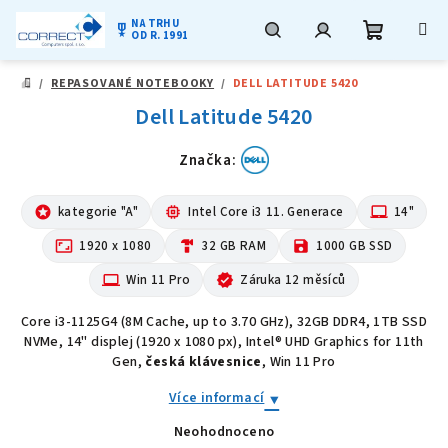
NA TRHU
military_tech
OD R. 1991
Nákupní
Hledat
Přihlášení
Přejít
/
REPASOVANÉ NOTEBOOKY
/
DELL LATITUDE 5420
na
DOMŮ
obsah
Dell Latitude 5420
košík
Značka:
stars
kategorie "A"
memory
Intel Core i3 11. Generace
laptop_mac
14"
aspect_ratio
1920 x 1080
hardware
32 GB RAM
save
1000 GB SSD
computer
Win 11 Pro
verified
Záruka 12 měsíců
Core i3-1125G4 (8M Cache, up to 3.70 GHz), 32GB DDR4, 1TB SSD
NVMe, 14" displej (1920 x 1080 px), Intel® UHD Graphics for 11th
Gen,
česká klávesnice
, Win 11 Pro
Více informací
Neohodnoceno
Průměrné