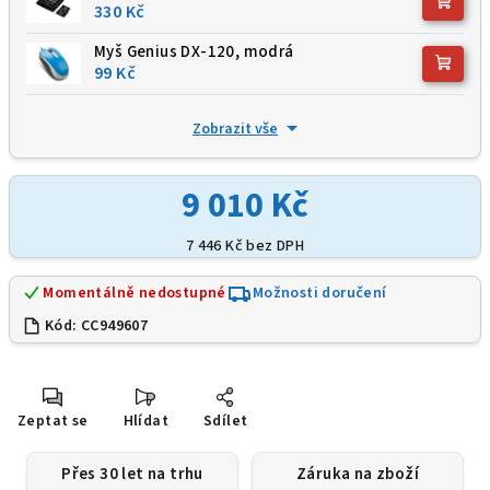
330 Kč
Myš Genius DX-120, modrá
99 Kč
Zobrazit vše
9 010 Kč
7 446 Kč
bez DPH
Momentálně nedostupné
Možnosti doručení
Kód:
CC949607
Zeptat se
Hlídat
Sdílet
Přes 30 let na trhu
Záruka na zboží