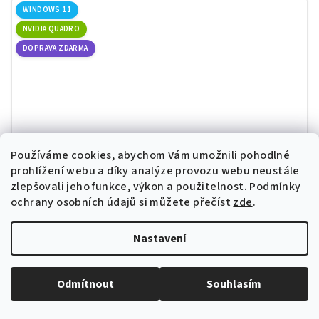
WINDOWS 11
NVIDIA QUADRO
DOPRAVA ZDARMA
Používáme cookies, abychom Vám umožnili pohodlné
prohlížení webu a díky analýze provozu webu neustále
zlepšovali jeho funkce, výkon a použitelnost.
Podmínky
ochrany osobních údajů si můžete přečíst
zde
.
Nastavení
HP Zbook Firefly 15 G8 | i7-1165G7 | 16GB | 512GB
SSD | 15,6" FHD | Win 11
Intel Core i7-1165G7 (12M Cache, up to 4.70 GHz), 4 Core,
Odmítnout
Souhlasím
16GB DDR4, 512GB SSD NVMe, 15,6" displej (1920 x 1080 px),
NVIDIA Quadro T500 4GB, podsvícená klávesnice, Win 11 Pro