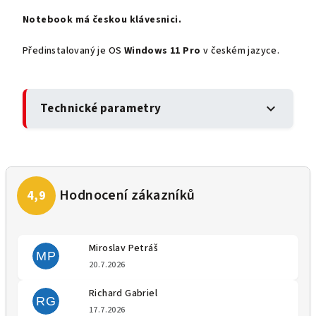
Notebook má českou klávesnici.
Předinstalovaný je OS
Windows 11 Pro
v českém jazyce.
Technické parametry
expand_more
Miroslav Petráš
MP
Hodnocení obchodu je 5 z 5 
20.7.2026
Richard Gabriel
RG
Hodnocení obchodu je 5 z 5 
17.7.2026