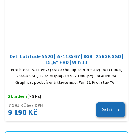
Dell Latitude 5520 | i5-1135G7 | 8GB | 256GB SSD |
15,6" FHD | Win 11
Intel Core i5-1135G7 (8M Cache, up to 4.20 GHz), 8GB DDR4,
256GB SSD, 15,6" displej (1920 x 1080 px), Intel Iris Xe
Graphics, podsvícená klávesnice, Win 11 Pro, stav "A-"
Skladem
(>5 ks)
Prů
hod
7 595 Kč bez DPH
pro
9 190 Kč
Detail
je
5,0
z
5
hvěz